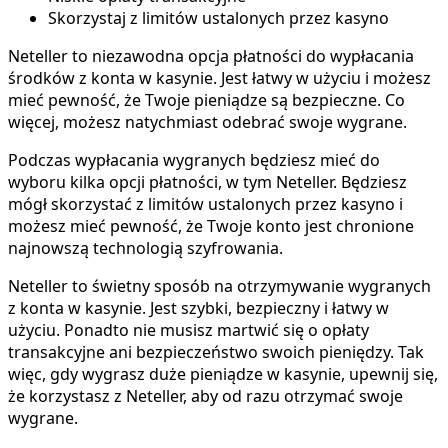
Skorzystaj z limitów ustalonych przez kasyno
Neteller to niezawodna opcja płatności do wypłacania
środków z konta w kasynie. Jest łatwy w użyciu i możesz
mieć pewność, że Twoje pieniądze są bezpieczne. Co
więcej, możesz natychmiast odebrać swoje wygrane.
Podczas wypłacania wygranych będziesz mieć do
wyboru kilka opcji płatności, w tym Neteller. Będziesz
mógł skorzystać z limitów ustalonych przez kasyno i
możesz mieć pewność, że Twoje konto jest chronione
najnowszą technologią szyfrowania.
Neteller to świetny sposób na otrzymywanie wygranych
z konta w kasynie. Jest szybki, bezpieczny i łatwy w
użyciu. Ponadto nie musisz martwić się o opłaty
transakcyjne ani bezpieczeństwo swoich pieniędzy. Tak
więc, gdy wygrasz duże pieniądze w kasynie, upewnij się,
że korzystasz z Neteller, aby od razu otrzymać swoje
wygrane.