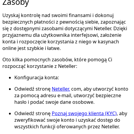
Zasoby
Uzyskaj kontrolę nad swoimi finansami i dokonuj
bezpiecznych płatności z pewnością siebie, zapoznając
się z dostępnymi zasobami dotyczącymi Neteller. Dzięki
przyjaznemu dla użytkownika interfejsowi, założenie
konta i rozpoczęcie korzystania z niego w kasynach
online jest szybkie i łatwe.
Oto kilka pomocnych zasobów, które pomogą Ci
rozpocząć korzystanie z Neteller:
Konfiguracja konta:
Odwiedź stronę
Neteller.
com, aby utworzyć konto
za pomocą adresu e-mail, utworzyć bezpieczne
hasło i podać swoje dane osobowe.
Odwiedź stronę
Poznaj swojego klienta (KYC)
, aby
zweryfikować swoje konto i uzyskać dostęp do
wszystkich funkcji oferowanych przez Neteller.