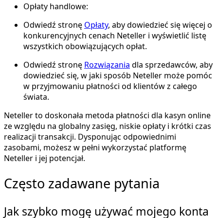
Opłaty handlowe:
Odwiedź stronę
Opłaty
, aby dowiedzieć się więcej o
konkurencyjnych cenach Neteller i wyświetlić listę
wszystkich obowiązujących opłat.
Odwiedź stronę
Rozwiązania
dla sprzedawców, aby
dowiedzieć się, w jaki sposób Neteller może pomóc
w przyjmowaniu płatności od klientów z całego
świata.
Neteller to doskonała metoda płatności dla kasyn online
ze względu na globalny zasięg, niskie opłaty i krótki czas
realizacji transakcji. Dysponując odpowiednimi
zasobami, możesz w pełni wykorzystać platformę
Neteller i jej potencjał.
Często zadawane pytania
Jak szybko mogę używać mojego konta