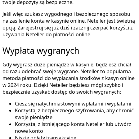
twoje depozyty są bezpieczne.
Jeśli więc szukasz wygodnego i bezpiecznego sposobu
na zasilenie konta w kasynie online, Neteller jest świetną
opcją. Zarejestruj się już dziś i zacznij czerpać korzyści z
używania Neteller do płatności online.
Wypłata wygranych
Gdy wygrasz duże pieniądze w kasynie, będziesz chciał
od razu odebrać swoje wygrane. Neteller to popularna
metoda płatności do wypłacania środków z kasyn online
w 2024 roku. Dzięki Neteller będziesz mógł szybko i
bezpiecznie uzyskać dostęp do swoich wygranych:
Ciesz się natychmiastowymi wpłatami i wypłatami
Korzystaj z bezpiecznego szyfrowania, aby chronić
swoje pieniądze
Korzystaj z istniejącego konta Neteller lub utwórz
nowe konto
Niskie opłaty transakcyjne