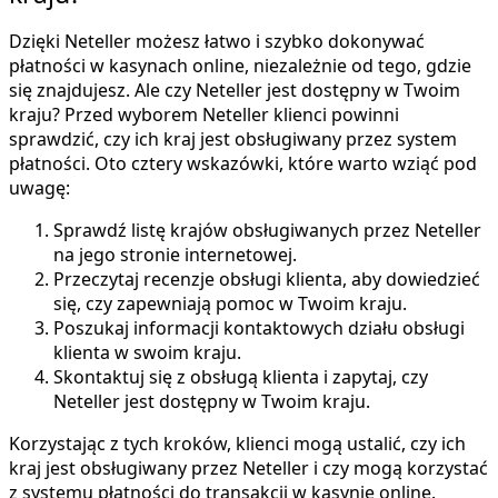
Dzięki Neteller możesz łatwo i szybko dokonywać
płatności w kasynach online, niezależnie od tego, gdzie
się znajdujesz. Ale czy Neteller jest dostępny w Twoim
kraju? Przed wyborem Neteller klienci powinni
sprawdzić, czy ich kraj jest obsługiwany przez system
płatności. Oto cztery wskazówki, które warto wziąć pod
uwagę:
Sprawdź listę krajów obsługiwanych przez Neteller
na jego stronie internetowej.
Przeczytaj recenzje obsługi klienta, aby dowiedzieć
się, czy zapewniają pomoc w Twoim kraju.
Poszukaj informacji kontaktowych działu obsługi
klienta w swoim kraju.
Skontaktuj się z obsługą klienta i zapytaj, czy
Neteller jest dostępny w Twoim kraju.
Korzystając z tych kroków, klienci mogą ustalić, czy ich
kraj jest obsługiwany przez Neteller i czy mogą korzystać
z systemu płatności do transakcji w kasynie online.