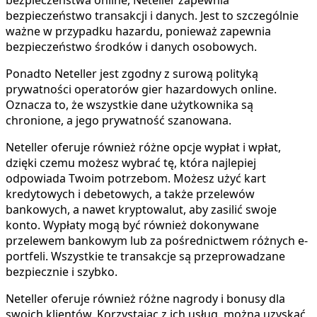
bezpieczeństwo transakcji i danych. Jest to szczególnie
ważne w przypadku hazardu, ponieważ zapewnia
bezpieczeństwo środków i danych osobowych.
Ponadto Neteller jest zgodny z surową polityką
prywatności operatorów gier hazardowych online.
Oznacza to, że wszystkie dane użytkownika są
chronione, a jego prywatność szanowana.
Neteller oferuje również różne opcje wypłat i wpłat,
dzięki czemu możesz wybrać tę, która najlepiej
odpowiada Twoim potrzebom. Możesz użyć kart
kredytowych i debetowych, a także przelewów
bankowych, a nawet kryptowalut, aby zasilić swoje
konto. Wypłaty mogą być również dokonywane
przelewem bankowym lub za pośrednictwem różnych e-
portfeli. Wszystkie te transakcje są przeprowadzane
bezpiecznie i szybko.
Neteller oferuje również różne nagrody i bonusy dla
swoich klientów. Korzystając z ich usług, można uzyskać