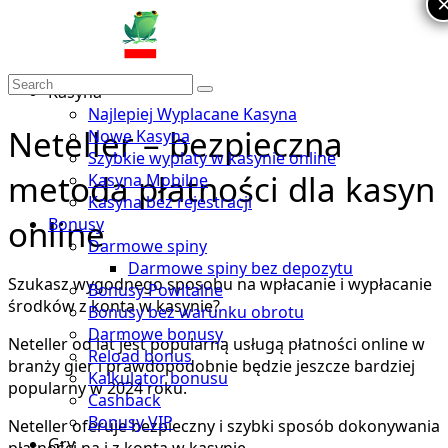
Kasyna
Najlepiej Wyplacane Kasyna
Neteller – bezpieczna
Nowe Kasyna
Szybkie wyplaty w kasynie online
metoda płatności dla kasyn
Kasyna Mobilne
Kasyna bez rejestracji
online
Bonusy
Darmowe spiny
Darmowe spiny bez depozytu
Szukasz wygodnego sposobu na wpłacanie i wypłacanie
Bonusy Powitalne
środków z konta w kasynie?
Bonusy bez warunku obrotu
Darmowe bonusy
Neteller od lat jest popularną usługą płatności online w
Reload bonus
branży gier i prawdopodobnie będzie jeszcze bardziej
Kalkulator bonusu
popularny w 2024 roku.
Cashback
Bonusy VIP
Neteller oferuje bezpieczny i szybki sposób dokonywania
Gry