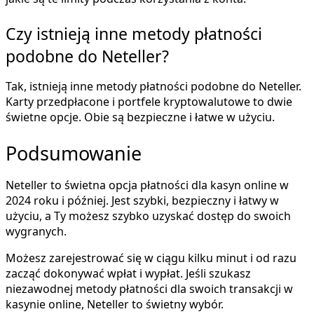
Czy istnieją inne metody płatności
podobne do Neteller?
Tak, istnieją inne metody płatności podobne do Neteller.
Karty przedpłacone i portfele kryptowalutowe to dwie
świetne opcje. Obie są bezpieczne i łatwe w użyciu.
Podsumowanie
Neteller to świetna opcja płatności dla kasyn online w
2024 roku i później. Jest szybki, bezpieczny i łatwy w
użyciu, a Ty możesz szybko uzyskać dostęp do swoich
wygranych.
Możesz zarejestrować się w ciągu kilku minut i od razu
zacząć dokonywać wpłat i wypłat. Jeśli szukasz
niezawodnej metody płatności dla swoich transakcji w
kasynie online, Neteller to świetny wybór.