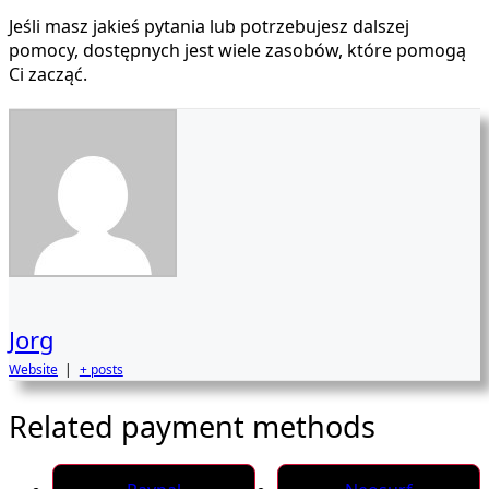
Jeśli masz jakieś pytania lub potrzebujesz dalszej
pomocy, dostępnych jest wiele zasobów, które pomogą
Ci zacząć.
Jorg
Website
|
+ posts
Related payment methods