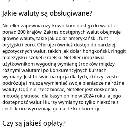
Jakie waluty są obsługiwane?
Neteller zapewnia użytkownikom dostęp do walut z
ponad 200 krajów. Zakres dostępnych walut obejmuje
główne waluty, takie jak dolar amerykański, funt
brytyjski i euro. Oferuje również dostęp do bardziej
egzotycznych walut, takich jak dolar hongkoński, ringgit
malezyjski i szekel izraelski. Neteller umożliwia
użytkownikom wygodną wymianę środków między
różnymi walutami po konkurencyjnych kursach
wymiany. Jest to świetna opcja dla tych, którzy często
podróżują i muszą wymieniać swoje pieniądze na różne
waluty. Ogólnie rzecz biorąc, Neteller jest doskonałą
metodą płatności dla kasyn online w 2024 roku, a jego
dostępność walut i kursy wymiany to tylko niektóre z
cech, które wyróżniają go na tle konkurencji.
Czy są jakieś opłaty?