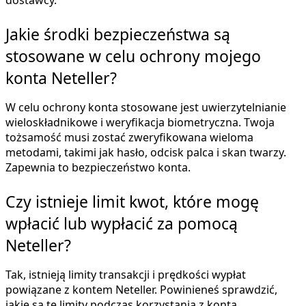
Jakie środki bezpieczeństwa są
stosowane w celu ochrony mojego
konta Neteller?
W celu ochrony konta stosowane jest uwierzytelnianie
wieloskładnikowe i weryfikacja biometryczna. Twoja
tożsamość musi zostać zweryfikowana wieloma
metodami, takimi jak hasło, odcisk palca i skan twarzy.
Zapewnia to bezpieczeństwo konta.
Czy istnieje limit kwot, które mogę
wpłacić lub wypłacić za pomocą
Neteller?
Tak, istnieją limity transakcji i prędkości wypłat
powiązane z kontem Neteller. Powinieneś sprawdzić,
jakie są te limity podczas korzystania z konta.