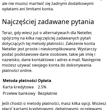
ale nie musisz martwić się żadnymi dodatkowymi
opłatami ani limitami konta.
Najczęściej zadawane pytania
Teraz, gdy wiesz już o alternatywach dla Neteller,
spójrzmy na kilka najczęściej zadawanych pytań
dotyczących tej metody płatności. Założenie konta
Neteller jest proste i nieskomplikowane. Wystarczy
podać podstawowe dane osobowe, takie jak imię i
nazwisko, dane kontaktowe i adres e-mail. Następnie
możesz używać swojego konta do dokonywania
płatności online.
Metoda płatności
Opłata
Karta kredytowa
2.5%
Przelew bankowy
Bezpłatnie
Jeśli chodzi o metody płatności, masz kilka opcji. Możesz
płacić kartami kredytowymi, debetowymi, przelewami