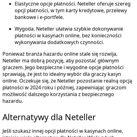
Elastyczne opcje płatności. Neteller oferuje szereg
opcji płatności, w tym karty kredytowe, przelewy
bankowe i e-portfele.
Wygoda. Neteller ułatwia szybkie dokonywanie
płatności w kasynach online, bez konieczności
wykonywania dodatkowych czynności.
Ponieważ branża hazardu online stale się rozwija,
Neteller ma dobrą pozycję, aby pozostać głównym
graczem. Jego bezpieczne i wygodne opcje płatności
sprawiają, że jest to idealny wybór dla graczy kasyn
online. Oczekuje się, że Neteller pozostanie realną opcją
płatności w 2024 roku i później, zapewniając graczom
możliwość dalszego korzystania z bezpiecznego
hazardu.
Alternatywy dla Neteller
Jeśli szukasz innej opcji płatności w kasynach online,