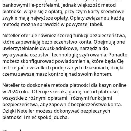
bankowymi i e-portfelami. Jednak większość metod
płatności wiąże się z opłatą, przy czym karty kredytowe
zwykle mają najwyższe opłaty. Opłaty związane z każdą
metodą można sprawdzić w powyższej tabeli.
Neteller oferuje również szereg funkcji bezpieczeństwa,
które zapewniają bezpieczeństwo konta. Obejmują one
uwierzytelnianie dwuskładnikowe, narzędzia do
wykrywania oszustw i technologię szyfrowania. Ponadto
możesz skonfigurować powiadomienia, które będą Cię
ostrzegać o wszelkich podejrzanych działaniach, dzięki
czemu zawsze masz kontrolę nad swoim kontem.
Neteller to doskonała metoda płatności dla kasyn online
w 2024 roku. Oferuje szeroką gamę metod płatności,
wszystkie z różnymi opłatami i różnymi funkcjami
bezpieczeństwa, aby zapewnić bezpieczeństwo konta.
Dzięki Neteller możesz dokonywać bezpiecznych
płatności i mieć spokój ducha.