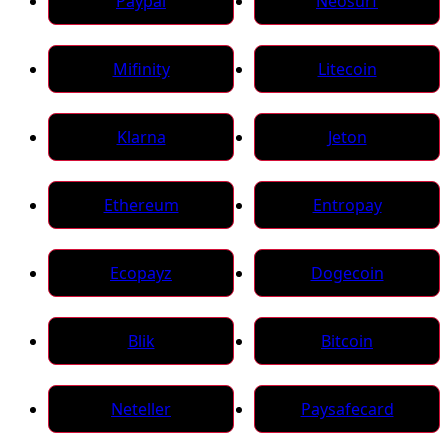
Paypal
Neosurf
Mifinity
Litecoin
Klarna
Jeton
Ethereum
Entropay
Ecopayz
Dogecoin
Blik
Bitcoin
Neteller
Paysafecard