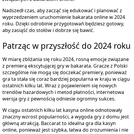
Nadszedł czas, aby zacząć się edukować i planować z
wyprzedzeniem uruchomienie bakarata online w 2024
roku. Dzięki odrobinie przygotowań będziesz gotowy,
aby zasiąść do stołów i dobrze się bawić.
Patrząc w przyszłość do 2024 roku
W miarę zbliżania się roku 2024, rosną emocje związane
z premierą ekscytującej gry w bakarata. Gracze z Polski
szczególnie nie mogą się doczekać premiery, ponieważ
gra ta stała się coraz bardziej popularna w kraju w ciągu
ostatnich kilku lat. Wraz z pojawieniem się nowych
trendów hazardowych i metod płatności, internetowa
wersja gry z pewnością odniesie ogromny sukces.
W ciągu ostatnich kilku lat kasyna online odnotowały
znaczny wzrost popularności, a wygoda gry z domu jest
główną atrakcją. Baccarat to idealna gra dla kasyn
online, ponieważ jest szybka, łatwa do zrozumienia i nie