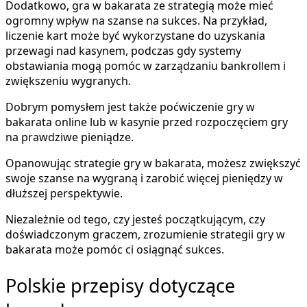
Dodatkowo, gra w bakarata ze strategią może mieć
ogromny wpływ na szanse na sukces. Na przykład,
liczenie kart może być wykorzystane do uzyskania
przewagi nad kasynem, podczas gdy systemy
obstawiania mogą pomóc w zarządzaniu bankrollem i
zwiększeniu wygranych.
Dobrym pomysłem jest także poćwiczenie gry w
bakarata online lub w kasynie przed rozpoczęciem gry
na prawdziwe pieniądze.
Opanowując strategie gry w bakarata, możesz zwiększyć
swoje szanse na wygraną i zarobić więcej pieniędzy w
dłuższej perspektywie.
Niezależnie od tego, czy jesteś początkującym, czy
doświadczonym graczem, zrozumienie strategii gry w
bakarata może pomóc ci osiągnąć sukces.
Polskie przepisy dotyczące