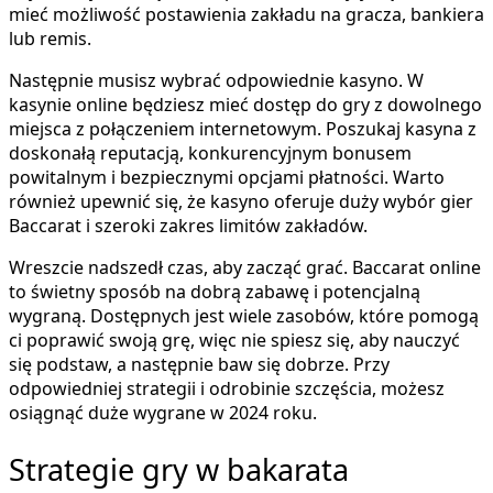
mieć możliwość postawienia zakładu na gracza, bankiera
lub remis.
Następnie musisz wybrać odpowiednie kasyno. W
kasynie online będziesz mieć dostęp do gry z dowolnego
miejsca z połączeniem internetowym. Poszukaj kasyna z
doskonałą reputacją, konkurencyjnym bonusem
powitalnym i bezpiecznymi opcjami płatności. Warto
również upewnić się, że kasyno oferuje duży wybór gier
Baccarat i szeroki zakres limitów zakładów.
Wreszcie nadszedł czas, aby zacząć grać. Baccarat online
to świetny sposób na dobrą zabawę i potencjalną
wygraną. Dostępnych jest wiele zasobów, które pomogą
ci poprawić swoją grę, więc nie spiesz się, aby nauczyć
się podstaw, a następnie baw się dobrze. Przy
odpowiedniej strategii i odrobinie szczęścia, możesz
osiągnąć duże wygrane w 2024 roku.
Strategie gry w bakarata