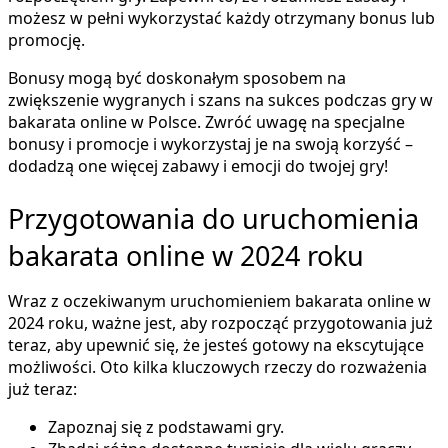
możesz w pełni wykorzystać każdy otrzymany bonus lub
promocję.
Bonusy mogą być doskonałym sposobem na
zwiększenie wygranych i szans na sukces podczas gry w
bakarata online w Polsce. Zwróć uwagę na specjalne
bonusy i promocje i wykorzystaj je na swoją korzyść –
dodadzą one więcej zabawy i emocji do twojej gry!
Przygotowania do uruchomienia
bakarata online w 2024 roku
Wraz z oczekiwanym uruchomieniem bakarata online w
2024 roku, ważne jest, aby rozpocząć przygotowania już
teraz, aby upewnić się, że jesteś gotowy na ekscytujące
możliwości. Oto kilka kluczowych rzeczy do rozważenia
już teraz:
Zapoznaj się z podstawami gry.