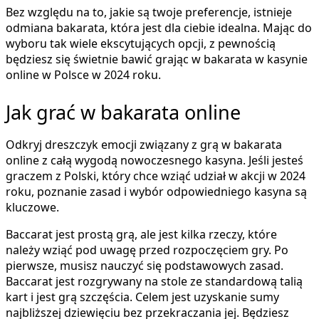
Bez względu na to, jakie są twoje preferencje, istnieje
odmiana bakarata, która jest dla ciebie idealna. Mając do
wyboru tak wiele ekscytujących opcji, z pewnością
będziesz się świetnie bawić grając w bakarata w kasynie
online w Polsce w 2024 roku.
Jak grać w bakarata online
Odkryj dreszczyk emocji związany z grą w bakarata
online z całą wygodą nowoczesnego kasyna. Jeśli jesteś
graczem z Polski, który chce wziąć udział w akcji w 2024
roku, poznanie zasad i wybór odpowiedniego kasyna są
kluczowe.
Baccarat jest prostą grą, ale jest kilka rzeczy, które
należy wziąć pod uwagę przed rozpoczęciem gry. Po
pierwsze, musisz nauczyć się podstawowych zasad.
Baccarat jest rozgrywany na stole ze standardową talią
kart i jest grą szczęścia. Celem jest uzyskanie sumy
najbliższej dziewięciu bez przekraczania jej. Będziesz