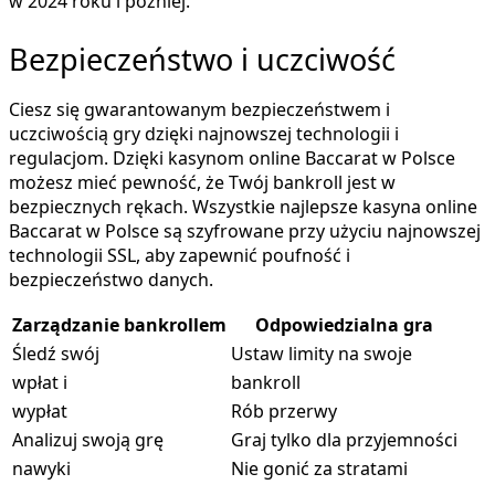
w 2024 roku i później.
Bezpieczeństwo i uczciwość
Ciesz się gwarantowanym bezpieczeństwem i
uczciwością gry dzięki najnowszej technologii i
regulacjom. Dzięki kasynom online Baccarat w Polsce
możesz mieć pewność, że Twój bankroll jest w
bezpiecznych rękach. Wszystkie najlepsze kasyna online
Baccarat w Polsce są szyfrowane przy użyciu najnowszej
technologii SSL, aby zapewnić poufność i
bezpieczeństwo danych.
Zarządzanie bankrollem
Odpowiedzialna gra
Śledź swój
Ustaw limity na swoje
wpłat i
bankroll
wypłat
Rób przerwy
Analizuj swoją grę
Graj tylko dla przyjemności
nawyki
Nie gonić za stratami