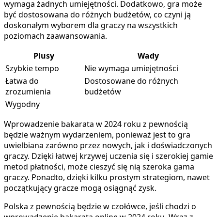
wymaga żadnych umiejętności. Dodatkowo, gra może
być dostosowana do różnych budżetów, co czyni ją
doskonałym wyborem dla graczy na wszystkich
poziomach zaawansowania.
Plusy
Wady
Szybkie tempo
Nie wymaga umiejętności
Łatwa do
Dostosowane do różnych
zrozumienia
budżetów
Wygodny
Wprowadzenie bakarata w 2024 roku z pewnością
będzie ważnym wydarzeniem, ponieważ jest to gra
uwielbiana zarówno przez nowych, jak i doświadczonych
graczy. Dzięki łatwej krzywej uczenia się i szerokiej gamie
metod płatności, może cieszyć się nią szeroka gama
graczy. Ponadto, dzięki kilku prostym strategiom, nawet
początkujący gracze mogą osiągnąć zysk.
Polska z pewnością będzie w czołówce, jeśli chodzi o
wprowadzenie bakarata online w 2024 roku. Wraz z