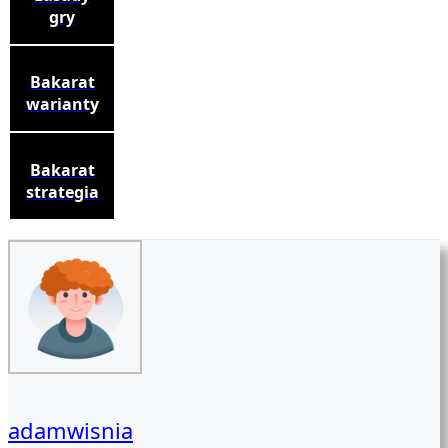
gry
Bakarat
warianty
Bakarat
strategia
adamwisnia