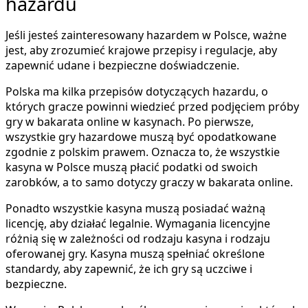
hazardu
Jeśli jesteś zainteresowany hazardem w Polsce, ważne
jest, aby zrozumieć krajowe przepisy i regulacje, aby
zapewnić udane i bezpieczne doświadczenie.
Polska ma kilka przepisów dotyczących hazardu, o
których gracze powinni wiedzieć przed podjęciem próby
gry w bakarata online w kasynach. Po pierwsze,
wszystkie gry hazardowe muszą być opodatkowane
zgodnie z polskim prawem. Oznacza to, że wszystkie
kasyna w Polsce muszą płacić podatki od swoich
zarobków, a to samo dotyczy graczy w bakarata online.
Ponadto wszystkie kasyna muszą posiadać ważną
licencję, aby działać legalnie. Wymagania licencyjne
różnią się w zależności od rodzaju kasyna i rodzaju
oferowanej gry. Kasyna muszą spełniać określone
standardy, aby zapewnić, że ich gry są uczciwe i
bezpieczne.