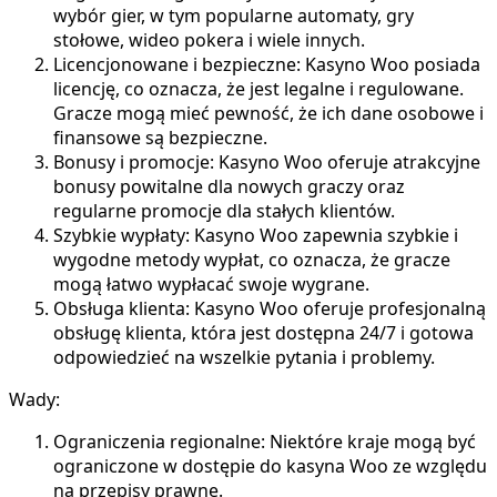
wybór gier, w tym popularne automaty, gry
stołowe, wideo pokera i wiele innych.
Licencjonowane i bezpieczne: Kasyno Woo posiada
licencję, co oznacza, że jest legalne i regulowane.
Gracze mogą mieć pewność, że ich dane osobowe i
finansowe są bezpieczne.
Bonusy i promocje: Kasyno Woo oferuje atrakcyjne
bonusy powitalne dla nowych graczy oraz
regularne promocje dla stałych klientów.
Szybkie wypłaty: Kasyno Woo zapewnia szybkie i
wygodne metody wypłat, co oznacza, że gracze
mogą łatwo wypłacać swoje wygrane.
Obsługa klienta: Kasyno Woo oferuje profesjonalną
obsługę klienta, która jest dostępna 24/7 i gotowa
odpowiedzieć na wszelkie pytania i problemy.
Wady:
Ograniczenia regionalne: Niektóre kraje mogą być
ograniczone w dostępie do kasyna Woo ze względu
na przepisy prawne.