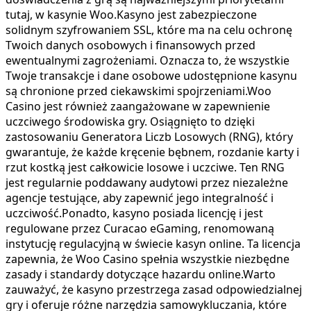
tutaj, w kasynie Woo.Kasyno jest zabezpieczone
solidnym szyfrowaniem SSL, które ma na celu ochronę
Twoich danych osobowych i finansowych przed
ewentualnymi zagrożeniami. Oznacza to, że wszystkie
Twoje transakcje i dane osobowe udostępnione kasynu
są chronione przed ciekawskimi spojrzeniami.Woo
Casino jest również zaangażowane w zapewnienie
uczciwego środowiska gry. Osiągnięto to dzięki
zastosowaniu Generatora Liczb Losowych (RNG), który
gwarantuje, że każde kręcenie bębnem, rozdanie karty i
rzut kostką jest całkowicie losowe i uczciwe. Ten RNG
jest regularnie poddawany audytowi przez niezależne
agencje testujące, aby zapewnić jego integralność i
uczciwość.Ponadto, kasyno posiada licencję i jest
regulowane przez Curacao eGaming, renomowaną
instytucję regulacyjną w świecie kasyn online. Ta licencja
zapewnia, że Woo Casino spełnia wszystkie niezbędne
zasady i standardy dotyczące hazardu online.Warto
zauważyć, że kasyno przestrzega zasad odpowiedzialnej
gry i oferuje różne narzędzia samowykluczania, które