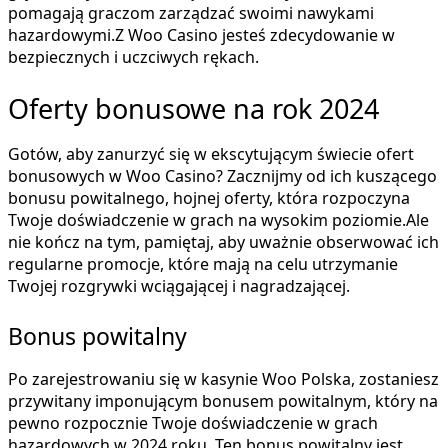
pomagają graczom zarządzać swoimi nawykami
hazardowymi.Z Woo Casino jesteś zdecydowanie w
bezpiecznych i uczciwych rękach.
Oferty bonusowe na rok 2024
Gotów, aby zanurzyć się w ekscytującym świecie ofert
bonusowych w Woo Casino? Zacznijmy od ich kuszącego
bonusu powitalnego, hojnej oferty, która rozpoczyna
Twoje doświadczenie w grach na wysokim poziomie.Ale
nie kończ na tym, pamiętaj, aby uważnie obserwować ich
regularne promocje, które mają na celu utrzymanie
Twojej rozgrywki wciągającej i nagradzającej.
Bonus powitalny
Po zarejestrowaniu się w kasynie Woo Polska, zostaniesz
przywitany imponującym bonusem powitalnym, który na
pewno rozpocznie Twoje doświadczenie w grach
hazardowych w 2024 roku. Ten bonus powitalny jest