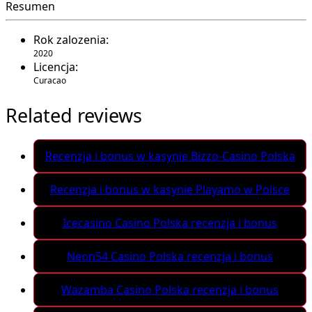
Resumen
Rok zalozenia:
2020
Licencja:
Curacao
Related reviews
Recenzja i bonus w kasynie Bizzo-Casino Polska
Recenzja i bonus w kasynie Playamo w Polsce
Icecasino Casino Polska recenzja i bonus
Neon54 Casino Polska recenzja i bonus
Wazamba Casino Polska recenzja i bonus