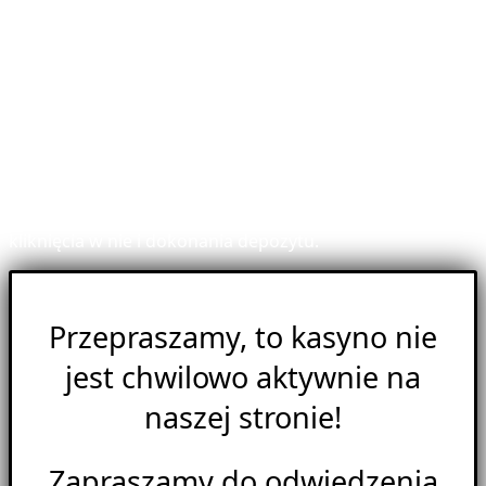
Polski. Chcielibyśmy podkreślić, że opisane oferty kasyn
online mogą nieco różnić się od tych prezentowanych
przez operatorów. Naszym głównym celem jest
dostarczanie wiarygodnych informacji związanych z
branżą hazardową. Nasze recenzje mają pomóc Ci w
wyborze najlepszego kasyna online, jednocześnie
promując odpowiedzialną grę i bezpieczeństwo. Warto
zaznaczyć, że wiele z linków umieszczonych na stronie
Polskiekasynoonline.com to linki partnerskie, co
oznacza, że możemy otrzymywać prowizję w przypadku
kliknięcia w nie i dokonania depozytu.
Przepraszamy, to kasyno nie
jest chwilowo aktywnie na
naszej stronie!
Zapraszamy do odwiedzenia