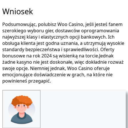
Wniosek
Podsumowując, polubisz Woo Casino, jeśli jesteś fanem
szerokiego wyboru gier, dostawców oprogramowania
najwyższej klasy i elastycznych opcji bankowych. Ich
obsługa klienta jest godna uznania, a utrzymują wysokie
standardy bezpieczeństwa i sprawiedliwości. Oferty
bonusowe na rok 2024 są wisienką na torcie.Jednak
żadne kasyno nie jest doskonałe, więc dokładnie rozważ
swoje opcje. Niemniej jednak, Woo Casino oferuje
emocjonujące doświadczenie w grach, na które nie
powinieneś przegapić.