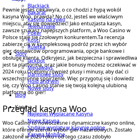
Blackjack
Pewnie jesteś ciekawy/a, o co chodzi z hypą wokół
Bakarat
kasyna Woo, prawda? No cóż, jesteś we właściwym
Kasyno na zywo
miejscu, aby się dowiedzieć! Jako entuzjasta kasyn,
Teleturnieje
zawsze szukasz najlepszych platform, a Woo Casino w
Poker
Polsce staje się czołowym konkurentem.Ta recenzja
Kosci
zabierze cię w kompleksową podróż przez ich wybór
Ruletka
gier, dostawców oprogramowania, opcje bankowe i
Sloty
obsługę klienta. Odkryjesz, jak bezpieczna i sprawiedliwa
Jackpot
jest ta platforma, oraz jakie bonusy możesz oczekiwać w
Megaways
2024 roku.Ocenimy również plusy i minusy, aby dać ci
Darmowe sloty
wszechstronne spojrzenie. Więc przygotuj się i dowiedz
Hold and win
się, czy Woo Casino stanie się twoją kolejną ulubioną
Nowe sloty
platformą do gier!
Blog
Przegląd kasyna Woo
Kasyna
Najlepiej Wyplacane Kasyna
Nowe Kasyna
Woo Casino to nowoczesne i dynamiczne kasyno online,
Szybkie wyplaty w kasynie online
które oferuje szeroki wybór gier hazardowych. Zostało
Kasyna Mobilne
założone w 2020 roku i od tego czasu zdobyło