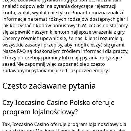
znaleźć odpowiedzi na pytania dotyczące rejestracji
konta, wpłat, wypłat i nie tylko. Ponadto można znaleźć
informacje na temat różnych rodzajów dostępnych gier i
jak korzystać z kodów bonusowych.W IceCasino staramy
się zapewnić naszym klientom najlepsze wrażenia z gry.
Chcemy również upewnić się, że nasi klienci rozumieją
wszystkie zasady i przepisy, aby mogli cieszyć się grami.
Nasze FAQ są doskonałym źródłem informacji dla graczy,
którzy potrzebują pomocy lub mają pytania dotyczące
zasad.Nie zapomnij więc zapoznać się z często
zadawanymi pytaniami przed rozpoczęciem gry.
Często zadawane pytania
Czy Icecasino Casino Polska oferuje
program lojalnościowy?
Tak, Icecasino Casino oferuje program lojalnościowy dla
swoich graczy. Obsługa klienta jest zawsze gotowa, aby