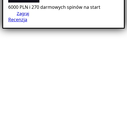
6000 PLN i 270 darmowych spinów na start
Zagraj
Recenzja