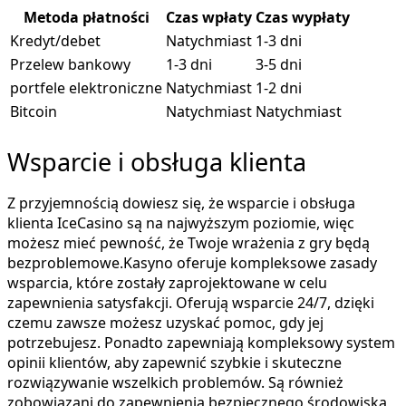
Metoda płatności
Czas wpłaty
Czas wypłaty
Kredyt/debet
Natychmiast
1-3 dni
Przelew bankowy
1-3 dni
3-5 dni
portfele elektroniczne
Natychmiast
1-2 dni
Bitcoin
Natychmiast
Natychmiast
Wsparcie i obsługa klienta
Z przyjemnością dowiesz się, że wsparcie i obsługa
klienta IceCasino są na najwyższym poziomie, więc
możesz mieć pewność, że Twoje wrażenia z gry będą
bezproblemowe.Kasyno oferuje kompleksowe zasady
wsparcia, które zostały zaprojektowane w celu
zapewnienia satysfakcji. Oferują wsparcie 24/7, dzięki
czemu zawsze możesz uzyskać pomoc, gdy jej
potrzebujesz. Ponadto zapewniają kompleksowy system
opinii klientów, aby zapewnić szybkie i skuteczne
rozwiązywanie wszelkich problemów. Są również
zobowiązani do zapewnienia bezpiecznego środowiska