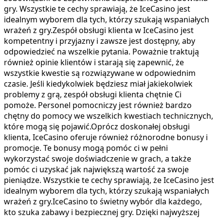
gry. Wszystkie te cechy sprawiają, że IceCasino jest
idealnym wyborem dla tych, którzy szukają wspaniałych
wrażeń z gry.Zespół obsługi klienta w IceCasino jest
kompetentny i przyjazny i zawsze jest dostępny, aby
odpowiedzieć na wszelkie pytania. Poważnie traktują
również opinie klientów i starają się zapewnić, że
wszystkie kwestie są rozwiązywane w odpowiednim
czasie. Jeśli kiedykolwiek będziesz miał jakiekolwiek
problemy z grą, zespół obsługi klienta chętnie Ci
pomoże. Personel pomocniczy jest również bardzo
chętny do pomocy we wszelkich kwestiach technicznych,
które mogą się pojawić.Oprócz doskonałej obsługi
klienta, IceCasino oferuje również różnorodne bonusy i
promocje. Te bonusy mogą pomóc ci w pełni
wykorzystać swoje doświadczenie w grach, a także
pomóc ci uzyskać jak największą wartość za swoje
pieniądze. Wszystkie te cechy sprawiają, że IceCasino jest
idealnym wyborem dla tych, którzy szukają wspaniałych
wrażeń z gry.IceCasino to świetny wybór dla każdego,
kto szuka zabawy i bezpiecznej gry. Dzięki najwyższej