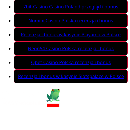
7bit-Casino Casino Poland przegląd i bonus
Nomini Casino Polska recenzja i bonus
Recenzja i bonus w kasynie Playamo w Polsce
Neon54 Casino Polska recenzja i bonus
Qbet Casino Polska recenzja i bonus
Recenzja i bonus w kasynie Slotspalace w Polsce
Szukasz najlepszych gier
kasynowych i największych bonusów na rynku?
PolskieKasyno ma coś dla Ciebie! Przetestowaliśmy
większość kasyn na polskim rynku, dlatego możesz