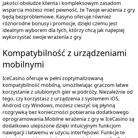
jakości obsłudze klienta i kompleksowym zasadom
wsparcia możesz mieć pewność, że Twoje wrażenia z gry
będą bezproblemowe. Kasyno oferuje również
różnorodne bonusy i promocje, dzięki czemu jest
idealnym wyborem dla tych, którzy chcą jak najlepiej
wykorzystać swoje wrażenia z gry.
Kompatybilność z urządzeniami
mobilnymi
IceCasino oferuje w pełni zoptymalizowaną
kompatybilność mobilną, umożliwiając graczom łatwe
korzystanie z ulubionych gier w podróży. Niezależnie od
tego, czy korzystasz z urządzenia z systemem iOS,
Android czy Windows, możesz cieszyć się płynną
rozgrywką bez konieczności pobierania dodatkowego
oprogramowania.Mobilne wrażenia z gry w IceCasino są
dodatkowo ulepszone dzięki intuicyjnym funkcjom
nawigacji i łatwemu w użyciu interfejsowi. Funkcje te