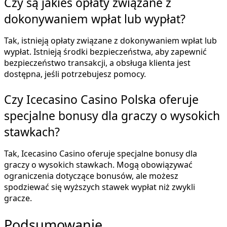
Czy są jakieś opłaty związane z
dokonywaniem wpłat lub wypłat?
Tak, istnieją opłaty związane z dokonywaniem wpłat lub
wypłat. Istnieją środki bezpieczeństwa, aby zapewnić
bezpieczeństwo transakcji, a obsługa klienta jest
dostępna, jeśli potrzebujesz pomocy.
Czy Icecasino Casino Polska oferuje
specjalne bonusy dla graczy o wysokich
stawkach?
Tak, Icecasino Casino oferuje specjalne bonusy dla
graczy o wysokich stawkach. Mogą obowiązywać
ograniczenia dotyczące bonusów, ale możesz
spodziewać się wyższych stawek wypłat niż zwykli
gracze.
Podsumowanie