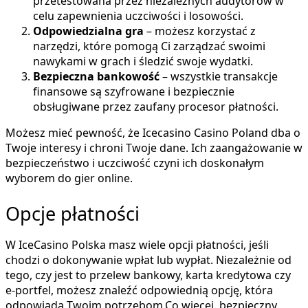
przetestowana przez niezależnych audytorów w
celu zapewnienia uczciwości i losowości.
Odpowiedzialna gra
– możesz korzystać z
narzędzi, które pomogą Ci zarządzać swoimi
nawykami w grach i śledzić swoje wydatki.
Bezpieczna bankowość
– wszystkie transakcje
finansowe są szyfrowane i bezpiecznie
obsługiwane przez zaufany procesor płatności.
Możesz mieć pewność, że Icecasino Casino Poland dba o
Twoje interesy i chroni Twoje dane. Ich zaangażowanie w
bezpieczeństwo i uczciwość czyni ich doskonałym
wyborem do gier online.
Opcje płatności
W IceCasino Polska masz wiele opcji płatności, jeśli
chodzi o dokonywanie wpłat lub wypłat. Niezależnie od
tego, czy jest to przelew bankowy, karta kredytowa czy
e-portfel, możesz znaleźć odpowiednią opcję, która
odpowiada Twoim potrzebom.Co więcej, bezpieczny