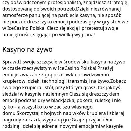
czy doświadczonym profesjonalistą, znajdziesz strategię
dostosowaną do swoich potrzeb.Dzięki niezrównanej
atmosferze panującej na parkiecie kasyna, nie sposób
nie poczuć dreszczyku emocji podczas gry w gry stołowe
w IceCasino Polska. Ciesz się akcją i przetestuj swoje
umiejętności, sięgając po wielką wygraną!
Kasyno na żywo
Sprawdź swoje szczęście w środowisku kasyna na żywo
w czasie rzeczywistym w IceCasino Polska! Przeżyj
emocje związane z grą przeciwko prawdziwemu
krupierowi dzięki technologii transmisji na żywo.Zobacz
swojego krupiera i stół, przy którym grasz, tak jakbyś
siedział w kasynie naziemnym.Ciesz się dreszczykiem
emocji podczas gry w blackjacka, pokera, ruletkę i nie
tylko – a wszystko to w zaciszu własnego
domu.Skorzystaj z hojnych napiwków krupiera i zbieraj
nagrody za każdą wygraną grę.Graj z przyjaciółmi i
rodziną i dziel się adrenalinowymi emocjami w kasynie