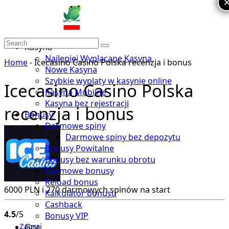
Kasyna
Najlepiej Wyplacane Kasyna
Home
-
Icecasino Casino Polska recenzja i bonus
Nowe Kasyna
Szybkie wyplaty w kasynie online
Icecasino Casino Polska
Kasyna Mobilne
Kasyna bez rejestracji
recenzja i bonus
Bonusy
Darmowe spiny
Darmowe spiny bez depozytu
Bonusy Powitalne
Bonusy bez warunku obrotu
Darmowe bonusy
Reload bonus
6000 PLN i 270 darmowych spinów na start
Kalkulator bonusu
Cashback
4.5
/5
Bonusy VIP
Zagraj
Gry