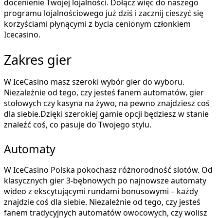
docenienie Twojej lojalności. Dołącz więc do naszego
programu lojalnościowego już dziś i zacznij cieszyć się
korzyściami płynącymi z bycia cenionym członkiem
Icecasino.
Zakres gier
W IceCasino masz szeroki wybór gier do wyboru.
Niezależnie od tego, czy jesteś fanem automatów, gier
stołowych czy kasyna na żywo, na pewno znajdziesz coś
dla siebie.Dzięki szerokiej gamie opcji będziesz w stanie
znaleźć coś, co pasuje do Twojego stylu.
Automaty
W IceCasino Polska pokochasz różnorodność slotów. Od
klasycznych gier 3-bębnowych po najnowsze automaty
wideo z ekscytującymi rundami bonusowymi – każdy
znajdzie coś dla siebie. Niezależnie od tego, czy jesteś
fanem tradycyjnych automatów owocowych, czy wolisz