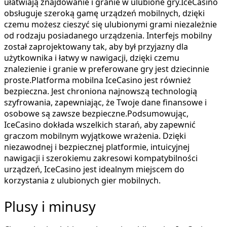
ułatwiają znajdowanie i granie w ulubione gry.IceCasino
obsługuje szeroką gamę urządzeń mobilnych, dzięki
czemu możesz cieszyć się ulubionymi grami niezależnie
od rodzaju posiadanego urządzenia. Interfejs mobilny
został zaprojektowany tak, aby był przyjazny dla
użytkownika i łatwy w nawigacji, dzięki czemu
znalezienie i granie w preferowane gry jest dziecinnie
proste.Platforma mobilna IceCasino jest również
bezpieczna. Jest chroniona najnowszą technologią
szyfrowania, zapewniając, że Twoje dane finansowe i
osobowe są zawsze bezpieczne.Podsumowując,
IceCasino dokłada wszelkich starań, aby zapewnić
graczom mobilnym wyjątkowe wrażenia. Dzięki
niezawodnej i bezpiecznej platformie, intuicyjnej
nawigacji i szerokiemu zakresowi kompatybilności
urządzeń, IceCasino jest idealnym miejscem do
korzystania z ulubionych gier mobilnych.
Plusy i minusy