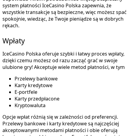
system płatności IceCasino Polska zapewnia, że
wszystkie transakcje są bezpieczne, więc możesz spać
spokojnie, wiedząc, że Twoje pieniądze są w dobrych
rękach.
Wpłaty
IceCasino Polska oferuje szybki i łatwy proces wpłaty,
dzięki czemu możesz od razu zacząć grać w swoje
ulubione gry! Akceptuje wiele metod płatności, w tym
Przelewy bankowe
Karty kredytowe
E-portfele
Karty przedpłacone
Kryptowaluta
Opcje wpłat różnią się w zależności od preferencji.
Przelewy bankowe i karty kredytowe są najczęściej
akceptowanymi metodami płatności i obie oferują