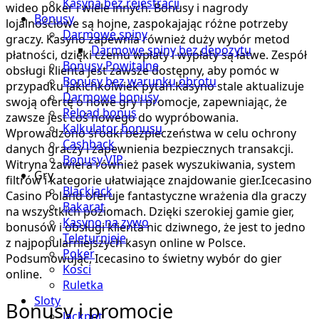
Kasyna bez rejestracji
wideo poker i wiele innych. Bonusy i nagrody
Bonusy
lojalnościowe są hojne, zaspokajając różne potrzeby
Darmowe spiny
graczy. Kasyno zapewnia również duży wybór metod
Darmowe spiny bez depozytu
płatności, dzięki czemu wpłaty i wypłaty są łatwe. Zespół
Bonusy Powitalne
obsługi klienta jest zawsze dostępny, aby pomóc w
Bonusy bez warunku obrotu
przypadku jakichkolwiek pytań.Kasyno stale aktualizuje
Darmowe bonusy
swoją ofertę o nowe gry i promocje, zapewniając, że
Reload bonus
zawsze jest coś nowego do wypróbowania.
Kalkulator bonusu
Wprowadzono środki bezpieczeństwa w celu ochrony
Cashback
danych graczy i zapewnienia bezpiecznych transakcji.
Bonusy VIP
Witryna zawiera również pasek wyszukiwania, system
Gry
filtrów i kategorie ułatwiające znajdowanie gier.Icecasino
Blackjack
Casino Poland oferuje fantastyczne wrażenia dla graczy
Bakarat
na wszystkich poziomach. Dzięki szerokiej gamie gier,
Kasyno na zywo
bonusów i obsługi klienta nic dziwnego, że jest to jedno
Teleturnieje
z najpopularniejszych kasyn online w Polsce.
Poker
Podsumowując, Icecasino to świetny wybór do gier
Kosci
online.
Ruletka
Sloty
Bonusy i promocje
Jackpot