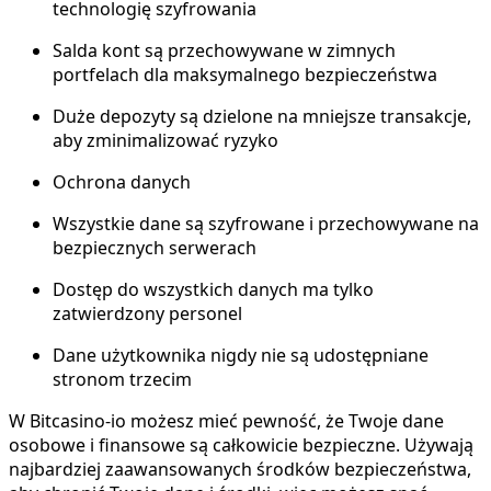
technologię szyfrowania
Salda kont są przechowywane w zimnych
portfelach dla maksymalnego bezpieczeństwa
Duże depozyty są dzielone na mniejsze transakcje,
aby zminimalizować ryzyko
Ochrona danych
Wszystkie dane są szyfrowane i przechowywane na
bezpiecznych serwerach
Dostęp do wszystkich danych ma tylko
zatwierdzony personel
Dane użytkownika nigdy nie są udostępniane
stronom trzecim
W Bitcasino-io możesz mieć pewność, że Twoje dane
osobowe i finansowe są całkowicie bezpieczne. Używają
najbardziej zaawansowanych środków bezpieczeństwa,