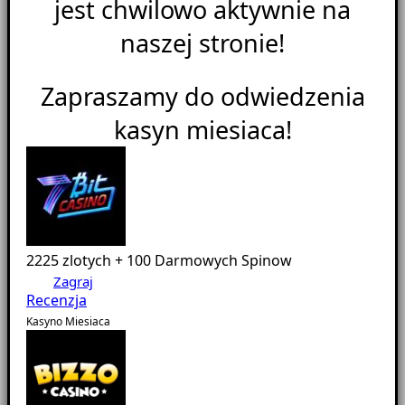
jest chwilowo aktywnie na
naszej stronie!
Zapraszamy do odwiedzenia
kasyn miesiaca!
2225 zlotych + 100 Darmowych Spinow
Zagraj
Recenzja
Kasyno Miesiaca