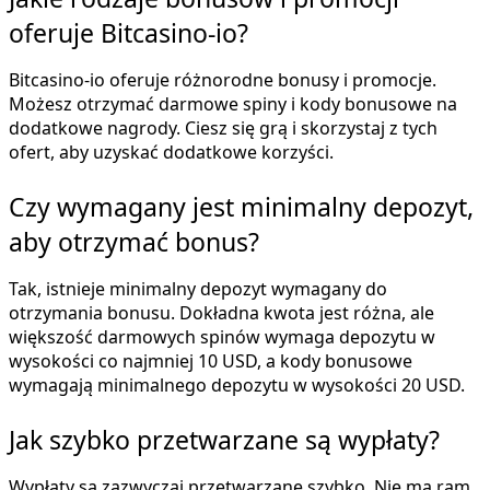
oferuje Bitcasino-io?
Bitcasino-io oferuje różnorodne bonusy i promocje.
Możesz otrzymać darmowe spiny i kody bonusowe na
dodatkowe nagrody. Ciesz się grą i skorzystaj z tych
ofert, aby uzyskać dodatkowe korzyści.
Czy wymagany jest minimalny depozyt,
aby otrzymać bonus?
Tak, istnieje minimalny depozyt wymagany do
otrzymania bonusu. Dokładna kwota jest różna, ale
większość darmowych spinów wymaga depozytu w
wysokości co najmniej 10 USD, a kody bonusowe
wymagają minimalnego depozytu w wysokości 20 USD.
Jak szybko przetwarzane są wypłaty?
Wypłaty są zazwyczaj przetwarzane szybko. Nie ma ram