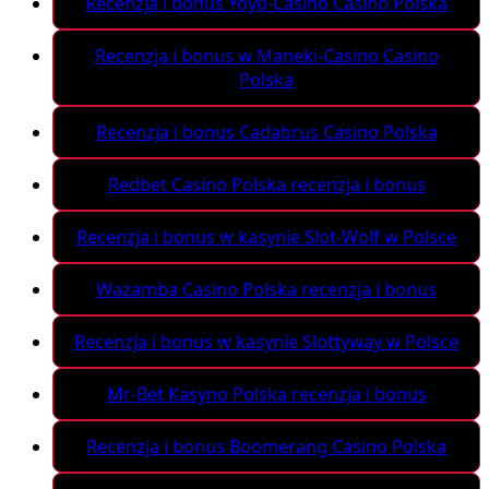
Recenzja i bonus Yoyo-Casino Casino Polska
Recenzja i bonus w Maneki-Casino Casino
Polska
Recenzja i bonus Cadabrus Casino Polska
Redbet Casino Polska recenzja i bonus
Recenzja i bonus w kasynie Slot-Wolf w Polsce
Wazamba Casino Polska recenzja i bonus
Recenzja i bonus w kasynie Slottyway w Polsce
Mr-Bet Kasyno Polska recenzja i bonus
Recenzja i bonus Boomerang Casino Polska