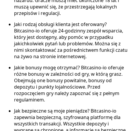
hazardu. Gracze muszą mieć ukończone 18 lat i
muszą upewnić się, że przestrzegają lokalnych
przepisów i regulacji.
Jaki rodzaj obsługi klienta jest oferowany?
Bitcasino-io oferuje 24-godzinny zespół wsparcia,
który jest dostępny, aby pomóc w przypadku
jakichkolwiek pytań lub problemów. Można się z
nimi skontaktować za pośrednictwem funkcji czatu
na żywo na stronie internetowej.
Jakie bonusy mogę otrzymać? Bitcasino-io oferuje
różne bonusy w zależności od gry, w którą grasz.
Obejmują one bonusy powitalne, bonusy od
depozytu i punkty lojalnościowe. Przed
rozpoczęciem gry należy zapoznać się z pełnym
regulaminem.
Jak bezpieczne są moje pieniądze? Bitcasino-io
zapewnia bezpieczną, szyfrowaną platformę dla
wszystkich transakcji. Wszystkie depozyty i
wygrane są chronione, a informacje są bezpieczne.