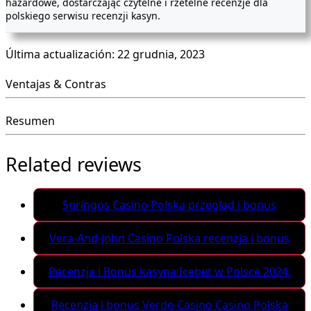
hazardowe, dostarczając czytelne i rzetelne recenzje dla
polskiego serwisu recenzji kasyn.
Última actualización: 22 grudnia, 2023
Ventajas & Contras
Resumen
Related reviews
5gringos Casino Polska przegląd i bonus
Vera-And-John Casino Polska recenzja i bonus
Recenzja i Bonus kasyna Icebet w Polsce 2024.
Recenzja i bonus Verde-Casino Casino Polska