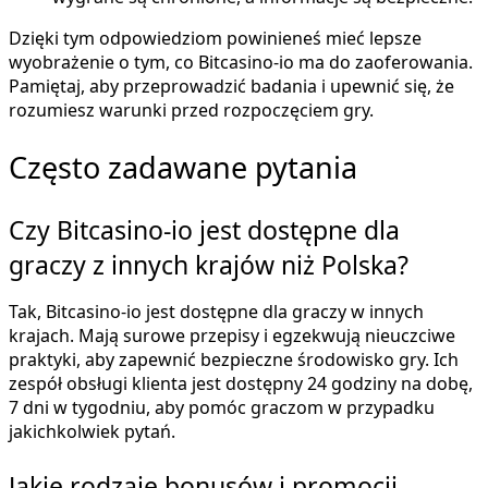
Dzięki tym odpowiedziom powinieneś mieć lepsze
wyobrażenie o tym, co Bitcasino-io ma do zaoferowania.
Pamiętaj, aby przeprowadzić badania i upewnić się, że
rozumiesz warunki przed rozpoczęciem gry.
Często zadawane pytania
Czy Bitcasino-io jest dostępne dla
graczy z innych krajów niż Polska?
Tak, Bitcasino-io jest dostępne dla graczy w innych
krajach. Mają surowe przepisy i egzekwują nieuczciwe
praktyki, aby zapewnić bezpieczne środowisko gry. Ich
zespół obsługi klienta jest dostępny 24 godziny na dobę,
7 dni w tygodniu, aby pomóc graczom w przypadku
jakichkolwiek pytań.
Jakie rodzaje bonusów i promocji