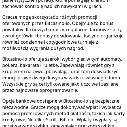
zachować kontrolę nad ich nawykami w grach.
Gracze mogą skorzystać z różnych promocji
oferowanych przez Bitcasino-io. Obejmuje to bonus
powitalny dla nowych graczy, regularne darmowe spiny,
zwrot gotówki i bonusy doładowania. Kasyno organizuje
również codzienne i cotygodniowe turnieje z
możliwością wygrania dużych nagród.
Bitcasino-io oferuje szeroki wybór gier, w tym automaty,
pokera, bakarata i ruletkę. Zapewniają również gry z
krupierem na żywo, pozwalając graczom doświadczyć
emocji prawdziwego kasyna w zaciszu własnego domu.
Wszystkie gry są certyfikowane jako uczciwe i zasilane
przez najnowsze oprogramowanie.
Opcje bankowe dostępne w Bitcasino-io są bezpieczne i
niezawodne. Gracze mogą dokonywać wpłat i wypłat za
pomocą preferowanych metod płatności, takich jak karty
kredytowe, Neteller, Skrill i Bitcoin. Wpłaty i wypłaty są
przetwarzane szybko, zapewniając graczom szybkie