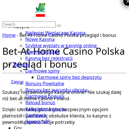
Kasyna
Najlepiej Wyplacane Kasyna
Home
-
Bet-At-Home Casino Polska przegląd i bonus
Nowe Kasyna
Szybkie wyplaty w kasynie online
Bet-At-Home Casino Polska
Kasyna Mobilne
Kasyna bez rejestracji
przegląd i bonus
Bonusy
Darmowe spiny
Darmowe spiny bez depozytu
Zagraj
Bonusy Powitalne
Bonusy bez warunku obrotu
Szukasz niezawodnego kasyna online? Nie szukaj dalej
Darmowe bonusy
niż bet-at-home Casino Poland.
Reload bonus
Kalkulator bonusu
Dzięki szerokiej gamie gier, bezpiecznym opcjom
Cashback
płatności i pomocnej obsłudze klienta, to kasyno z
Bonusy VIP
pewnością spełni Twoje potrzeby.
Gry