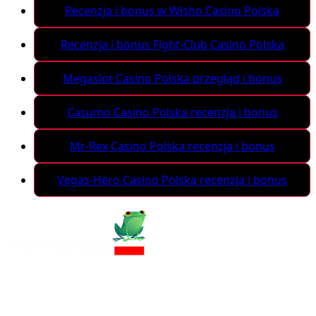
Recenzja i bonus w Wisho Casino Polska
Recenzja i bonus Fight-Club Casino Polska
Megaslot Casino Polska przegląd i bonus
Casumo Casino Polska recenzja i bonus
Mr-Rex Casino Polska recenzja i bonus
Vegas-Hero Casino Polska recenzja i bonus
Szukasz najlepszych gier
kasynowych i największych bonusów na rynku?
PolskieKasyno ma coś dla Ciebie! Przetestowaliśmy
większość kasyn na polskim rynku, dlatego możesz
wybierać tylko spośród najbardziej godnych zaufania