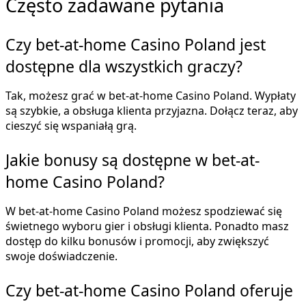
Często zadawane pytania
Czy bet-at-home Casino Poland jest
dostępne dla wszystkich graczy?
Tak, możesz grać w bet-at-home Casino Poland. Wypłaty
są szybkie, a obsługa klienta przyjazna. Dołącz teraz, aby
cieszyć się wspaniałą grą.
Jakie bonusy są dostępne w bet-at-
home Casino Poland?
W bet-at-home Casino Poland możesz spodziewać się
świetnego wyboru gier i obsługi klienta. Ponadto masz
dostęp do kilku bonusów i promocji, aby zwiększyć
swoje doświadczenie.
Czy bet-at-home Casino Poland oferuje