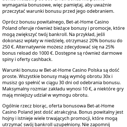
wymagania bonusowe, więc pamiętaj, aby uważnie
przeczytać warunki bonusu przed jego odebraniem.
Oprócz bonusu powitalnego, Bet-at-Home Casino
Poland oferuje również bieżące bonusy i promocje, które
mogą zwiększyć twój bankroll. Na przykład, jeśli
dokonasz wpłaty w niedzielę, otrzymasz 20% bonusu do
250 €. Alternatywnie możesz zdecydować się na 25%
bonus reload do 1000 €. Dostępne są również darmowe
spiny i oferty cashback.
Warunki bonusu w Bet-at-Home Casino Polska są dość
proste. Wszystkie bonusy mają wymóg obrotu 30x i
musisz go spełnić w ciągu 30 dni od odebrania bonusu.
Maksymalny rozmiar zakładu wynosi 10 €, a niektóre gry
mają mniejszy udział w wymogu obrotu.
Ogólnie rzecz biorąc, oferta bonusowa Bet-at-Home
Casino Poland jest dość atrakcyjna. Bonus powitalny jest
hojny i istnieje wiele trwających promocji, które mogą
utrzymać swój bankroll uzupełniony. Nie zapomnij