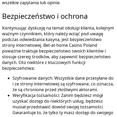
wszelkie zapytania lub opinie.
Bezpieczeństwo i ochrona
Kontynuując dyskusję na temat obsługi klienta, kolejnym
ważnym czynnikiem, który należy wziąć pod uwagę
podczas odwiedzania kasyna, jest bezpieczeństwo
strony internetowej. Bet-at-home Casino Poland
poważnie traktuje bezpieczeństwo swoich klientów i
stosuje szereg środków, aby zapewnić bezpieczeństwo
danych. Oto niektóre z kluczowych funkcji
bezpieczeństwa:
Szyfrowanie danych: Wszystkie dane przesyłane do
i ze strony internetowej są szyfrowane, co oznacza,
że są chronione przed złośliwymi aktorami.
Weryfikacja tożsamości: Zanim będziesz mógł
uzyskać dostęp do niektórych usług, będziesz
musiał przedstawić dowód swojej tożsamości.
Gwarantuje to, że tylko ty masz dostęp do swojego