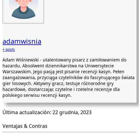
adamwisnia
+ posts
Adam Wiśniewski - utalentowany pisarz z zamiłowaniem do
hazardu. Absolwent dziennikarstwa na Uniwersytecie
Warszawskim. Jego pasją jest pisanie recenzji kasyn. Pełen
zaangażowania, przyciąga czytelników do fascynującego świata
gier losowych. Aktywny gracz, testuje różnorodne gry
hazardowe, dostarczając czytelne i rzetelne recenzje dla
polskiego serwisu recenzji kasyn.
Última actualización: 22 grudnia, 2023
Ventajas & Contras