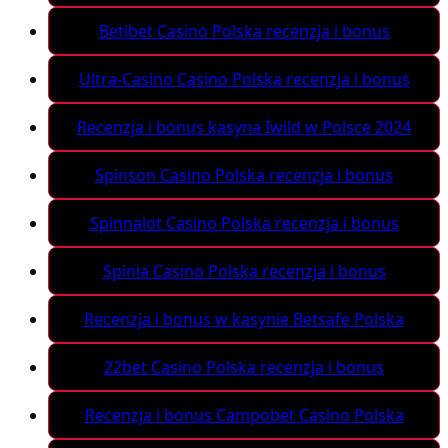
Betibet Casino Polska recenzja i bonus
Ultra-Casino Casino Polska recenzja i bonus
Recenzja i bonus kasyna Iwild w Polsce 2024
Spinson Casino Polska recenzja i bonus
Spinnalot Casino Polska recenzja i bonus
Spinia Casino Polska recenzja i bonus
Recenzja i bonus w kasynie Betsafe Polska
22bet Casino Polska recenzja i bonus
Recenzja i bonus Campobet Casino Polska