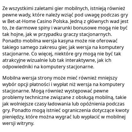
Ze wszystkimi zaletami gier mobilnych, istnieją również
pewne wady, które należy wziąć pod uwagę podczas gry
w Bet-at-Home Casino Polska. Jedną z głównych wad jest
to, że darmowe spiny i warunki bonusowe mogą nie być
tak hojne, jak w przypadku graczy stacjonarnych.
Ponadto mobilna wersja kasyna może nie oferować
takiego samego zakresu gier, jak wersja na komputery
stacjonarne. Co więcej, niektóre gry mogą nie być tak
atrakcyjne wizualnie lub tak interaktywne, jak ich
odpowiedniki na komputery stacjonarne.
Mobilna wersja strony może mieć również mniejszy
wybór opcji płatności i wypłat niż wersja na komputery
stacjonarne. Mogą również występować pewne
problemy techniczne związane z obsługą mobilną, takie
jak wolniejsze czasy ładowania lub opóźnienia podczas
gry. Ponadto mogą istnieć ograniczenia dotyczące kwoty
pieniędzy, które można wygrać lub wypłacić w mobilnej
wersji witryny.