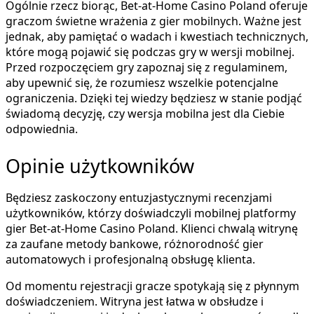
Ogólnie rzecz biorąc, Bet-at-Home Casino Poland oferuje
graczom świetne wrażenia z gier mobilnych. Ważne jest
jednak, aby pamiętać o wadach i kwestiach technicznych,
które mogą pojawić się podczas gry w wersji mobilnej.
Przed rozpoczęciem gry zapoznaj się z regulaminem,
aby upewnić się, że rozumiesz wszelkie potencjalne
ograniczenia. Dzięki tej wiedzy będziesz w stanie podjąć
świadomą decyzję, czy wersja mobilna jest dla Ciebie
odpowiednia.
Opinie użytkowników
Będziesz zaskoczony entuzjastycznymi recenzjami
użytkowników, którzy doświadczyli mobilnej platformy
gier Bet-at-Home Casino Poland. Klienci chwalą witrynę
za zaufane metody bankowe, różnorodność gier
automatowych i profesjonalną obsługę klienta.
Od momentu rejestracji gracze spotykają się z płynnym
doświadczeniem. Witryna jest łatwa w obsłudze i