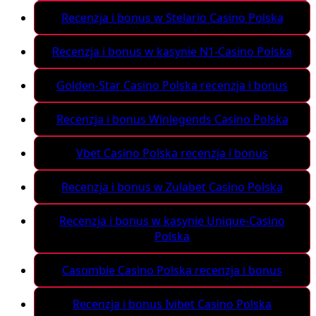
Recenzja i bonus w Stelario Casino Polska
Recenzja i bonus w kasynie N1-Casino Polska
Golden-Star Casino Polska recenzja i bonus
Recenzja i bonus Winlegends Casino Polska
Vbet Casino Polska recenzja i bonus
Recenzja i bonus w Zulabet Casino Polska
Recenzja i bonus w kasynie Unique-Casino
Polska
Casombie Casino Polska recenzja i bonus
Recenzja i bonus Ivibet Casino Polska