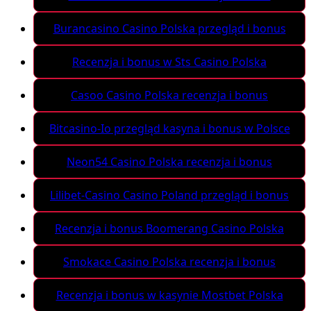
Burancasino Casino Polska przegląd i bonus
Recenzja i bonus w Sts Casino Polska
Casoo Casino Polska recenzja i bonus
Bitcasino-Io przegląd kasyna i bonus w Polsce
Neon54 Casino Polska recenzja i bonus
Lilibet-Casino Casino Poland przegląd i bonus
Recenzja i bonus Boomerang Casino Polska
Smokace Casino Polska recenzja i bonus
Recenzja i bonus w kasynie Mostbet Polska