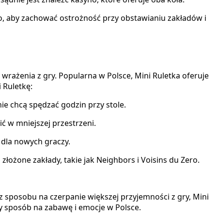
ko, aby zachować ostrożność przy obstawianiu zakładów i
wrażenia z gry. Popularna w Polsce, Mini Ruletka oferuje
 Ruletkę:
 nie chcą spędzać godzin przy stole.
cić w mniejszej przestrzeni.
 dla nowych graczy.
łożone zakłady, takie jak Neighbors i Voisins du Zero.
kasz sposobu na czerpanie większej przyjemności z gry, Mini
tny sposób na zabawę i emocje w Polsce.