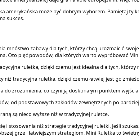
 ruletka amerykańska może być dobrym wyborem. Pamiętaj tyl
na sukces.
nia mnóstwo zabawy dla tych, którzy chcą urozmaicić swoje 
na. Oto pięć powodów, dla których warto wypróbować Mini
adycyjna ruletka, dzięki czemu jest idealna dla tych, którzy
zy niż tradycyjna ruletka, dzięki czemu łatwiej jest go zmieś
sza do zrozumienia, co czyni ją doskonałym punktem wyjścia
ładów, od podstawowych zakładów zewnętrznych po bardziej z
ną są nieco wyższe niż w tradycyjnej ruletce.
ię i stosowania niż strategie tradycyjnej ruletki. Jeśli szu
zybszej grze i łatwiejszym strategiom, Mini Ruletka to świe