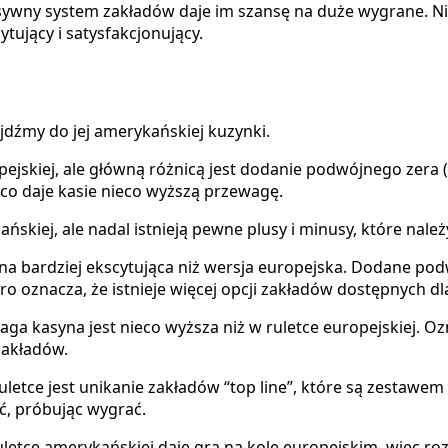
wny system zakładów daje im szansę na duże wygrane. Niez
ytujący i satysfakcjonujący.
zejdźmy do jej amerykańskiej kuzynki.
skiej, ale główną różnicą jest dodanie podwójnego zera (00
 co daje kasie nieco wyższą przewagę.
ańskiej, ale nadal istnieją pewne plusy i minusy, które nal
ona bardziej ekscytująca niż wersja europejska. Dodane podw
 oznacza, że istnieje więcej opcji zakładów dostępnych dl
a kasyna jest nieco wyższa niż w ruletce europejskiej. Ozn
zakładów.
etce jest unikanie zakładów “top line”, które są zestawem 
ć, próbując wygrać.
tce amerykańskiej daje gra na kole europejskim, więc rozsą