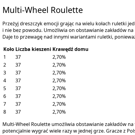
Multi-Wheel Roulette
Przeżyj dreszczyk emocji grając na wielu kołach ruletki j
i nie bez powodu. Umożliwia on obstawianie zakładów na m
Daje to przewagę nad innymi wariantami ruletki, ponieważ
Koło
Liczba kieszeni
Krawędź domu
1
37
2,70%
2
37
2,70%
3
37
2,70%
4
37
2,70%
5
37
2,70%
6
37
2,70%
7
37
2,70%
8
37
2,70%
Multi-Wheel Roulette umożliwia obstawianie zakładów na 
potencjalnie wygrać wiele razy w jednej grze. Gracze z P