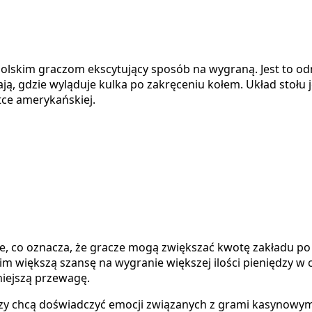
polskim graczom ekscytujący sposób na wygraną. Jest to odm
, gdzie wyląduje kulka po zakręceniu kołem. Układ stołu je
tce amerykańskiej.
, co oznacza, że gracze mogą zwiększać kwotę zakładu po k
im większą szansę na wygranie większej ilości pieniędzy w 
niejszą przewagę.
tórzy chcą doświadczyć emocji związanych z grami kasynowy