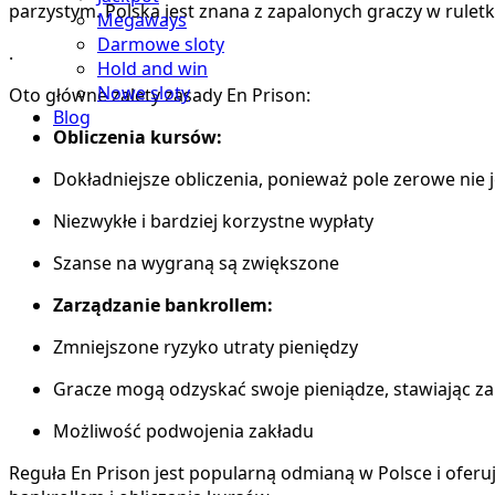
parzystym. Polska jest znana z zapalonych graczy w ruletkę,
Megaways
Darmowe sloty
.
Hold and win
Nowe sloty
Oto główne zalety zasady En Prison:
Blog
Obliczenia kursów:
Dokładniejsze obliczenia, ponieważ pole zerowe nie
Niezwykłe i bardziej korzystne wypłaty
Szanse na wygraną są zwiększone
Zarządzanie bankrollem:
Zmniejszone ryzyko utraty pieniędzy
Gracze mogą odzyskać swoje pieniądze, stawiając za
Możliwość podwojenia zakładu
Reguła En Prison jest popularną odmianą w Polsce i oferu