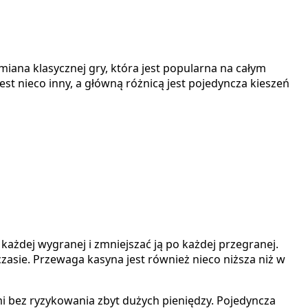
iana klasycznej gry, która jest popularna na całym
st nieco inny, a główną różnicą jest pojedyncza kieszeń
ażdej wygranej i zmniejszać ją po każdej przegranej.
czasie. Przewaga kasyna jest również nieco niższa niż w
mi bez ryzykowania zbyt dużych pieniędzy. Pojedyncza