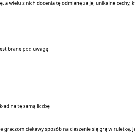
 a wielu z nich docenia tę odmianę za jej unikalne cechy, kt
 jest brane pod uwagę
kład na tę samą liczbę
je graczom ciekawy sposób na cieszenie się grą w ruletkę. 