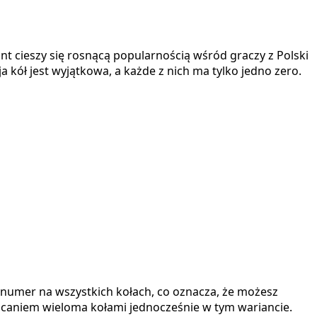
ant cieszy się rosnącą popularnością wśród graczy z Polski
kół jest wyjątkowa, a każde z nich ma tylko jedno zero.
m numer na wszystkich kołach, co oznacza, że możesz
racaniem wieloma kołami jednocześnie w tym wariancie.