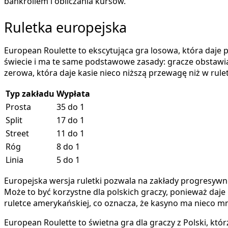
bankrollem i obliczania kursów.
Ruletka europejska
European Roulette to ekscytująca gra losowa, która daje 
świecie i ma te same podstawowe zasady: gracze obstawiają
zerowa, która daje kasie nieco niższą przewagę niż w rule
Typ zakładu
Wypłata
Prosta
35 do 1
Split
17 do 1
Street
11 do 1
Róg
8 do 1
Linia
5 do 1
Europejska wersja ruletki pozwala na zakłady progresywne
Może to być korzystne dla polskich graczy, ponieważ daje 
ruletce amerykańskiej, co oznacza, że kasyno ma nieco m
European Roulette to świetna gra dla graczy z Polski, k