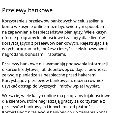
Przelewy bankowe
Korzystanie z przelewów bankowych w celu zasilenia
konta w kasynie online może być świetnym sposobem
na zapewnienie bezpieczeństwa pieniędzy. Wiele kasyn
oferuje programy lojalnościowe i zachęty dla klientów
korzystających z przelewów bankowych. Rejestrując się
w tych programach, możesz cieszyć się ekskluzywnymi
nagrodami, bonusami i rabatami.
Przelewy bankowe nie wymagają podawania informacji
o karcie kredytowej lub debetowej, co daje ci pewność,
że twoje pieniądze są bezpieczne przed hakerami.
Korzystając z przelewów bankowych, można również
uzyskać dostęp do wyższych limitów wpłat i wypłat.
Wreszcie, wiele kasyn online ma programy lojalnościowe
dla klientów, które nagradzają graczy za korzystanie z
przelewów bankowych i innych metod płatności.
Korzystając z przelewów bankowych do zasilenia konta,