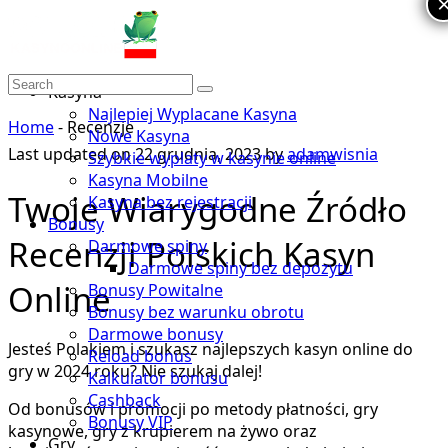
Kasyna
Najlepiej Wyplacane Kasyna
Home
-
Recenzje
Nowe Kasyna
Last updated on 22 grudnia, 2023 by
adamwisnia
Szybkie wyplaty w kasynie online
Kasyna Mobilne
Twoje Wiarygodne Źródło
Kasyna bez rejestracji
Bonusy
Recenzji Polskich Kasyn
Darmowe spiny
Darmowe spiny bez depozytu
Online
Bonusy Powitalne
Bonusy bez warunku obrotu
Darmowe bonusy
Jesteś Polakiem i szukasz najlepszych kasyn online do
Reload bonus
gry w 2024 roku? Nie szukaj dalej!
Kalkulator bonusu
Cashback
Od bonusów i promocji po metody płatności, gry
Bonusy VIP
kasynowe, gry z krupierem na żywo oraz
Gry