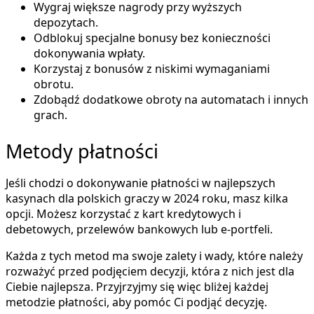
Wygraj większe nagrody przy wyższych
depozytach.
Odblokuj specjalne bonusy bez konieczności
dokonywania wpłaty.
Korzystaj z bonusów z niskimi wymaganiami
obrotu.
Zdobądź dodatkowe obroty na automatach i innych
grach.
Metody płatności
Jeśli chodzi o dokonywanie płatności w najlepszych
kasynach dla polskich graczy w 2024 roku, masz kilka
opcji. Możesz korzystać z kart kredytowych i
debetowych, przelewów bankowych lub e-portfeli.
Każda z tych metod ma swoje zalety i wady, które należy
rozważyć przed podjęciem decyzji, która z nich jest dla
Ciebie najlepsza. Przyjrzyjmy się więc bliżej każdej
metodzie płatności, aby pomóc Ci podjąć decyzję.