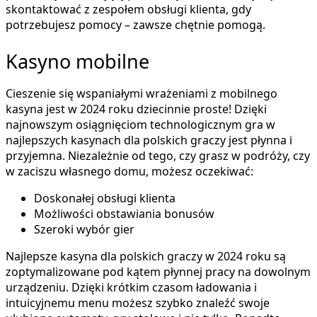
skontaktować z zespołem obsługi klienta, gdy
potrzebujesz pomocy – zawsze chętnie pomogą.
Kasyno mobilne
Cieszenie się wspaniałymi wrażeniami z mobilnego
kasyna jest w 2024 roku dziecinnie proste! Dzięki
najnowszym osiągnięciom technologicznym gra w
najlepszych kasynach dla polskich graczy jest płynna i
przyjemna. Niezależnie od tego, czy grasz w podróży, czy
w zaciszu własnego domu, możesz oczekiwać:
Doskonałej obsługi klienta
Możliwości obstawiania bonusów
Szeroki wybór gier
Najlepsze kasyna dla polskich graczy w 2024 roku są
zoptymalizowane pod kątem płynnej pracy na dowolnym
urządzeniu. Dzięki krótkim czasom ładowania i
intuicyjnemu menu możesz szybko znaleźć swoje