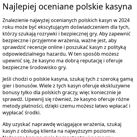
Najlepiej oceniane polskie kasyna
Znalezienie najwyżej ocenianych polskich kasyn w 2024
roku może być ekscytującym doświadczeniem dla tych,
którzy szukają rozrywki i bezpiecznej gry. Aby zapewnić
bezpieczne i przyjemne wrażenia, ważne jest, aby
sprawdzić recenzje online i poszukać kasyn z polityką
odpowiedzialnego hazardu. W ten sposób możesz
upewnić się, że kasyno ma dobrą reputację i oferuje
bezpieczne środowisko gry.
Jeśli chodzi o polskie kasyna, szukaj tych z szeroką gamą
gier i bonusów. Wiele z tych kasyn oferuje ekskluzywne
bonusy tylko dla polskich graczy, więc koniecznie je
sprawdź. Upewnij się również, że kasyno oferuje różne
metody płatności, dzięki czemu możesz łatwo wpłacać i
wypłacać środki.
Aby uzyskać naprawdę wciągające wrażenia, szukaj
kasyn z obsługą klienta na najwyższym poziomie.