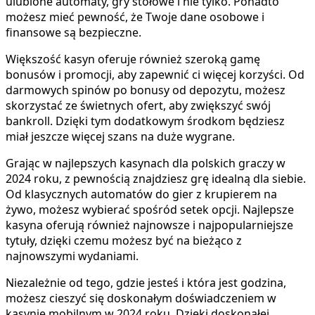
ulubione automaty, gry stołowe i nie tylko. Ponadto
możesz mieć pewność, że Twoje dane osobowe i
finansowe są bezpieczne.
Większość kasyn oferuje również szeroką gamę
bonusów i promocji, aby zapewnić ci więcej korzyści. Od
darmowych spinów po bonusy od depozytu, możesz
skorzystać ze świetnych ofert, aby zwiększyć swój
bankroll. Dzięki tym dodatkowym środkom będziesz
miał jeszcze więcej szans na duże wygrane.
Grając w najlepszych kasynach dla polskich graczy w
2024 roku, z pewnością znajdziesz grę idealną dla siebie.
Od klasycznych automatów do gier z krupierem na
żywo, możesz wybierać spośród setek opcji. Najlepsze
kasyna oferują również najnowsze i najpopularniejsze
tytuły, dzięki czemu możesz być na bieżąco z
najnowszymi wydaniami.
Niezależnie od tego, gdzie jesteś i która jest godzina,
możesz cieszyć się doskonałym doświadczeniem w
kasynie mobilnym w 2024 roku. Dzięki doskonałej