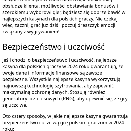
obsłudze klienta, możliwości obstawiania bonusów i
szerokiemu wyborowi gier, będziesz się dobrze bawić w
najlepszych kasynach dla polskich graczy. Nie czekaj
więc, zacznij grać już dziś i poczuj dreszczyk emocji
związany z wygrywaniem!
Bezpieczeństwo i uczciwość
Jeśli chodzi o bezpieczeństwo i uczciwość, najlepsze
kasyna dla polskich graczy w 2024 roku gwarantują, że
twoje dane i informacje finansowe są zawsze
bezpieczne. Wszystkie najlepsze kasyna wykorzystują
najnowszą technologię szyfrowania, aby zapewnić
maksymalną ochronę danych. Stosują również
generatory liczb losowych (RNG), aby upewnić się, że gry
są uczciwe.
Oto cztery sposoby, w jakie najlepsze kasyna gwarantują
bezpieczeństwo i uczciwą grę polskim graczom w 2024
roku: