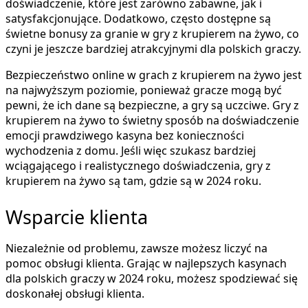
doświadczenie, które jest zarówno zabawne, jak i
satysfakcjonujące. Dodatkowo, często dostępne są
świetne bonusy za granie w gry z krupierem na żywo, co
czyni je jeszcze bardziej atrakcyjnymi dla polskich graczy.
Bezpieczeństwo online w grach z krupierem na żywo jest
na najwyższym poziomie, ponieważ gracze mogą być
pewni, że ich dane są bezpieczne, a gry są uczciwe. Gry z
krupierem na żywo to świetny sposób na doświadczenie
emocji prawdziwego kasyna bez konieczności
wychodzenia z domu. Jeśli więc szukasz bardziej
wciągającego i realistycznego doświadczenia, gry z
krupierem na żywo są tam, gdzie są w 2024 roku.
Wsparcie klienta
Niezależnie od problemu, zawsze możesz liczyć na
pomoc obsługi klienta. Grając w najlepszych kasynach
dla polskich graczy w 2024 roku, możesz spodziewać się
doskonałej obsługi klienta.