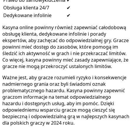
Obsługa klienta 24/7
✔
Dedykowane infolinie
✔
Kasyna online powinny również zapewniać całodobową
obsługę klienta, dedykowane infolinie i porady
ekspertów, aby zachęcać do odpowiedzialnej gry. Gracze
powinni mieć dostęp do zasobów, które pomogą im
śledzić ich aktywność w grach i nie przekraczać limitów.
Co więcej, kasyna powinny mieć zasady zapewniające, że
gracze nie mogą przekroczyć ustalonych limitów.
Ważne jest, aby gracze rozumieli ryzyko i konsekwencje
nadmiernego grania oraz byli świadomi oznak
problematycznego hazardu. Kasyna powinny zapewnić
graczom informacje na temat odpowiedzialnego
hazardu i dostępnych usług, aby im pomóc. Dzięki
odpowiedniemu wsparciu gracze mogą cieszyć się
bezpieczną i odpowiedzialną grą w najlepszych kasynach
dla polskich graczy w 2024 roku.