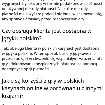
wygranych był płacony w formie podatków, w zależności
od używanej metody płatności. Niektóre metody
płatności mają wyższe podatki niż inne, więc upewnij się,
aby sprawdzić zasady przed rozpoczęciem gry.
Czy obsługa klienta jest dostępna w
języku polskim?
Tak, obsługa klienta w polskich kasynach jest dostępna
w języku polskim. W ten sposób bariery językowe nie
przeszkodzą ci w cieszeniu się wspaniałymi wrażeniami z
gry i dokonywaniu bezpiecznych płatności za pomocą
dostępnych opcji płatności.
Jakie są korzyści z gry w polskich
kasynach online w porównaniu z innymi
krajami?