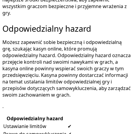
wszystkim graczom bezpieczne i przyjemne wrażenia z
gry.
Odpowiedzialny hazard
Możesz zapewnić sobie bezpieczną i odpowiedzialną
grę, szukając kasyn online, które promują
odpowiedzialny hazard. Odpowiedzialny hazard oznacza
przejęcie kontroli nad swoimi nawykami w grach, a
kasyna online powinny wspierać swoich graczy w tym
przedsięwzięciu. Kasyna powinny dostarczać informacji
na temat ustalania limitów odpowiedzialnej gry i
przepisów dotyczących samowykluczenia, aby zarządzać
swoim zachowaniem w grach.
.
Odpowiedzialny hazard
Ustawianie limitów
✔
Prawo do samowykluczenia
✔