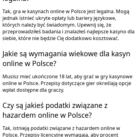
Tak, gra w kasynach online w Polsce jest legalna. Mogą
jednak istnieć ukryte opłaty lub bariery językowe,
których należy być świadomym. Upewnij się, że
przeprowadziłeś badania i znalazłeś najlepsze kasyno dla
siebie, które nie będzie Cię dodatkowo kosztować.
Jakie są wymagania wiekowe dla kasyn
online w Polsce?
Musisz mieć ukończone 18 lat, aby grać w gry kasynowe
online w Polsce. Przepisy dotyczące gier określają opcje
wpłat dostępne dla graczy.
Czy są jakieś podatki związane z
hazardem online w Polsce?
Tak, istnieją podatki związane z hazardem online w
Polsce. Przepisy licencyjne wymagają, aby procent