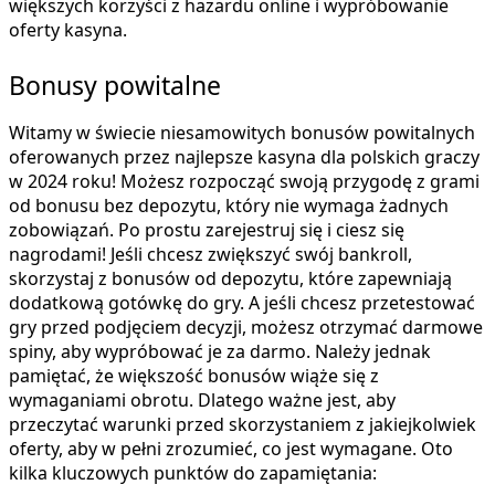
większych korzyści z hazardu online i wypróbowanie
oferty kasyna.
Bonusy powitalne
Witamy w świecie niesamowitych bonusów powitalnych
oferowanych przez najlepsze kasyna dla polskich graczy
w 2024 roku! Możesz rozpocząć swoją przygodę z grami
od bonusu bez depozytu, który nie wymaga żadnych
zobowiązań. Po prostu zarejestruj się i ciesz się
nagrodami! Jeśli chcesz zwiększyć swój bankroll,
skorzystaj z bonusów od depozytu, które zapewniają
dodatkową gotówkę do gry. A jeśli chcesz przetestować
gry przed podjęciem decyzji, możesz otrzymać darmowe
spiny, aby wypróbować je za darmo. Należy jednak
pamiętać, że większość bonusów wiąże się z
wymaganiami obrotu. Dlatego ważne jest, aby
przeczytać warunki przed skorzystaniem z jakiejkolwiek
oferty, aby w pełni zrozumieć, co jest wymagane. Oto
kilka kluczowych punktów do zapamiętania: