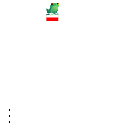
Szukasz najlepszych gier
kasynowych i największych bonusów na rynku?
PolskieKasyno ma coś dla Ciebie! Przetestowaliśmy
większość kasyn na polskim rynku, dlatego możesz
wybierać tylko spośród najbardziej godnych zaufania
miejsc do obstawiania swoich pieniędzy. Bądź na bieżąco
z naszymi wiadomościami i aktualizacjami, aby jak
najlepiej wykorzystać swoje doświadczenie w kasynie
online!
Graj odpowiedzialnie. Pamiętaj, że hazard
może uzależniać.
Nr linii wsparcia: +48 881 488 990
Ulubione Kasyna
7Bit Casino
Bizz Casino
Ice Casino