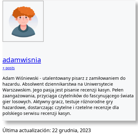
adamwisnia
+ posts
Adam Wiśniewski - utalentowany pisarz z zamiłowaniem do
hazardu. Absolwent dziennikarstwa na Uniwersytecie
Warszawskim. Jego pasją jest pisanie recenzji kasyn. Pełen
zaangażowania, przyciąga czytelników do fascynującego świata
gier losowych. Aktywny gracz, testuje różnorodne gry
hazardowe, dostarczając czytelne i rzetelne recenzje dla
polskiego serwisu recenzji kasyn.
Última actualización: 22 grudnia, 2023