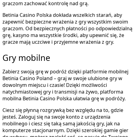
graczom zachować kontrolę nad grą.
Betinia Casino Polska dokłada wszelkich starań, aby
zapewnić bezpieczne wrażenia z gry wszystkim swoim
graczom. Od bezpiecznych płatności po odpowiedzialną
grę, kasyno ma wszystkie środki, aby upewnić się, że
gracze mają uczciwe i przyjemne wrażenia z gry.
Gry mobilne
Zabierz swoją grę w podróż dzięki platformie mobilnej
Betinia Casino Poland – graj w swoje ulubione gry w
dowolnym miejscu i czasie! Dzięki możliwości
natychmiastowej gry i transmisji na żywo, platforma
mobilna Betinia Casino Polska ułatwia grę w podróży.
Ciesz się płynną rozgrywką bez względu na to, gdzie
jesteś. Zaloguj się na swoje konto z urządzenia
mobilnego i ciesz się taką samą jakością gry, jak na
komputerze stacjonarnym. Dzięki szerokiej gamie gier