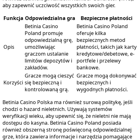
aby zapewnić uczciwość wszystkich swoich gier.
Funkcja
Odpowiedzialna gra
Bezpieczne płatności
Betinia Casino
Betinia Casino Poland
Poland promuje
oferuje kilka
odpowiedzialną grę,
bezpiecznych metod
Opis
umożliwiając
płatności, takich jak karty
graczom ustalanie
kredytowe/debetowe, e-
limitów depozytów i
portfele i przelewy
zakładów.
bankowe.
Gracze mogą cieszyć
Gracze mogą dokonywać
Korzyści
się bezpieczną i
bezpiecznych i
kontrolowaną grą.
wygodnych płatności.
Betinia Casino Polska ma również surową politykę, jeśli
chodzi o hazard nieletnich. Używają systemów
weryfikacji wieku, aby upewnić się, że nieletni nie mają
dostępu do kasyna. Betinia Casino Poland posiada
również obszerną stronę poświęconą odpowiedzialnej
grze, która zawiera informacje i narzędzia pomagające