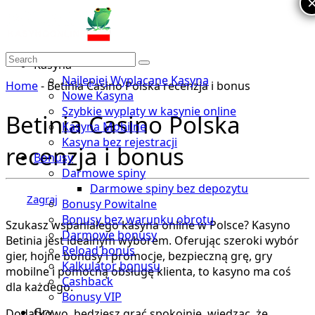
Kasyna
Najlepiej Wyplacane Kasyna
Home
-
Betinia Casino Polska recenzja i bonus
Nowe Kasyna
Szybkie wyplaty w kasynie online
Betinia Casino Polska
Kasyna Mobilne
Kasyna bez rejestracji
recenzja i bonus
Bonusy
Darmowe spiny
Darmowe spiny bez depozytu
Zagraj
Bonusy Powitalne
Bonusy bez warunku obrotu
Szukasz wspaniałego kasyna online w Polsce? Kasyno
Darmowe bonusy
Betinia jest idealnym wyborem. Oferując szeroki wybór
Reload bonus
gier, hojne bonusy i promocje, bezpieczną grę, gry
Kalkulator bonusu
mobilne i pomocną obsługę klienta, to kasyno ma coś
Cashback
dla każdego.
Bonusy VIP
Gry
Dodatkowo, będziesz grać spokojnie, wiedząc, że