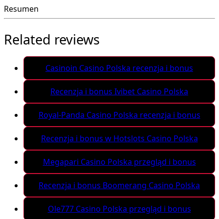
Resumen
Related reviews
Casinoin Casino Polska recenzja i bonus
Recenzja i bonus Ivibet Casino Polska
Royal-Panda Casino Polska recenzja i bonus
Recenzja i bonus w Hotslots Casino Polska
Megapari Casino Polska przegląd i bonus
Recenzja i bonus Boomerang Casino Polska
Ole777 Casino Polska przegląd i bonus