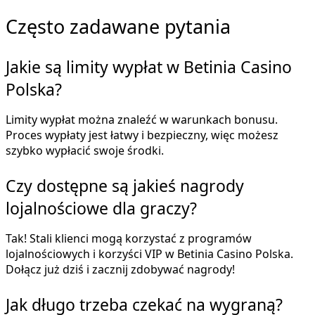
Często zadawane pytania
Jakie są limity wypłat w Betinia Casino
Polska?
Limity wypłat można znaleźć w warunkach bonusu.
Proces wypłaty jest łatwy i bezpieczny, więc możesz
szybko wypłacić swoje środki.
Czy dostępne są jakieś nagrody
lojalnościowe dla graczy?
Tak! Stali klienci mogą korzystać z programów
lojalnościowych i korzyści VIP w Betinia Casino Polska.
Dołącz już dziś i zacznij zdobywać nagrody!
Jak długo trzeba czekać na wygraną?