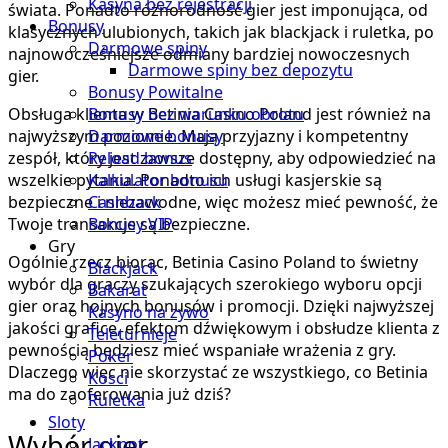
Kasyna bez rejestracji
świata. Ponadto różnorodność gier jest imponująca, od
Bonusy
klasycznych ulubionych, takich jak blackjack i ruletka, po
Darmowe spiny
najnowocześniejsze odmiany bardziej nowoczesnych
Darmowe spiny bez depozytu
gier.
Bonusy Powitalne
Obsługa klienta w Betinia Casino Poland jest również na
Bonusy bez warunku obrotu
najwyższym poziomie. Mają przyjazny i kompetentny
Darmowe bonusy
zespół, który jest zawsze dostępny, aby odpowiedzieć na
Reload bonus
wszelkie pytania. Ponadto ich usługi kasjerskie są
Kalkulator bonusu
bezpieczne i niezawodne, więc możesz mieć pewność, że
Cashback
Twoje transakcje są bezpieczne.
Bonusy VIP
Gry
Ogólnie rzecz biorąc, Betinia Casino Poland to świetny
Blackjack
wybór dla graczy szukających szerokiego wyboru opcji
Bakarat
gier oraz hojnych bonusów i promocji. Dzięki najwyższej
Kasyno na zywo
jakości grafice, efektom dźwiękowym i obsłudze klienta z
Teleturnieje
pewnością będziesz mieć wspaniałe wrażenia z gry.
Poker
Dlaczego więc nie skorzystać ze wszystkiego, co Betinia
Kosci
ma do zaoferowania już dziś?
Ruletka
Sloty
Wybór gier
Jackpot