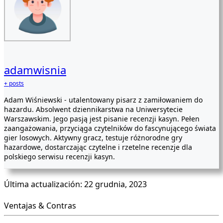
adamwisnia
+ posts
Adam Wiśniewski - utalentowany pisarz z zamiłowaniem do
hazardu. Absolwent dziennikarstwa na Uniwersytecie
Warszawskim. Jego pasją jest pisanie recenzji kasyn. Pełen
zaangażowania, przyciąga czytelników do fascynującego świata
gier losowych. Aktywny gracz, testuje różnorodne gry
hazardowe, dostarczając czytelne i rzetelne recenzje dla
polskiego serwisu recenzji kasyn.
Última actualización: 22 grudnia, 2023
Ventajas & Contras