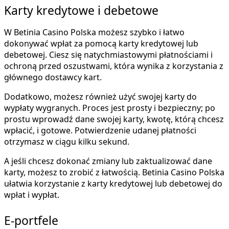
Karty kredytowe i debetowe
W Betinia Casino Polska możesz szybko i łatwo
dokonywać wpłat za pomocą karty kredytowej lub
debetowej. Ciesz się natychmiastowymi płatnościami i
ochroną przed oszustwami, która wynika z korzystania z
głównego dostawcy kart.
Dodatkowo, możesz również użyć swojej karty do
wypłaty wygranych. Proces jest prosty i bezpieczny; po
prostu wprowadź dane swojej karty, kwotę, którą chcesz
wpłacić, i gotowe. Potwierdzenie udanej płatności
otrzymasz w ciągu kilku sekund.
A jeśli chcesz dokonać zmiany lub zaktualizować dane
karty, możesz to zrobić z łatwością. Betinia Casino Polska
ułatwia korzystanie z karty kredytowej lub debetowej do
wpłat i wypłat.
E-portfele