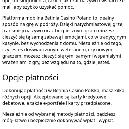
opcji obsługi klienta, takich jak czat na żywo i wsparcie e-
mail, aby szybko uzyskać pomoc.
Platforma mobilna Betinia Casino Poland to idealny
sposób na grę w podróży. Dzięki natychmiastowej grze,
transmisji na żywo oraz bezpiecznym grom możesz
cieszyć się tą samą zabawą i emocjami, co w tradycyjnym
kasynie, bez wychodzenia z domu. Niezależnie od tego,
czy jesteś doświadczonym weteranem, czy nowym
graczem, możesz cieszyć się tymi samymi wspaniałymi
wrażeniami z gry, bez względu na to, gdzie jesteś.
Opcje płatności
Dokonując płatności w Betinia Casino Polska, masz kilka
różnych opcji. Akceptowane są karty kredytowe i
debetowe, a także e-portfele i karty przedpłacone.
Niezależnie od wybranej metody płatności, będziesz
mógł łatwo i bezpiecznie dokonywać wpłat i wypłat.