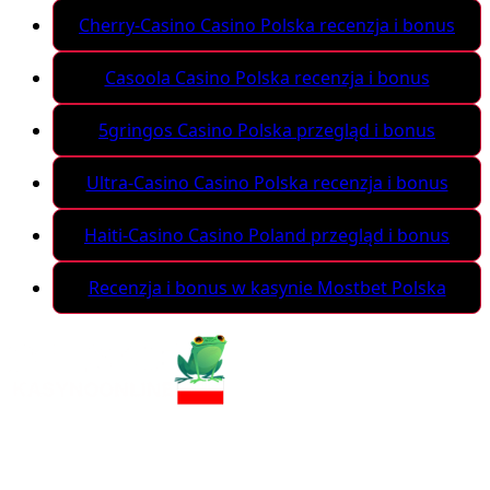
Cherry-Casino Casino Polska recenzja i bonus
Casoola Casino Polska recenzja i bonus
5gringos Casino Polska przegląd i bonus
Ultra-Casino Casino Polska recenzja i bonus
Haiti-Casino Casino Poland przegląd i bonus
Recenzja i bonus w kasynie Mostbet Polska
Szukasz najlepszych gier
kasynowych i największych bonusów na rynku?
PolskieKasyno ma coś dla Ciebie! Przetestowaliśmy
większość kasyn na polskim rynku, dlatego możesz