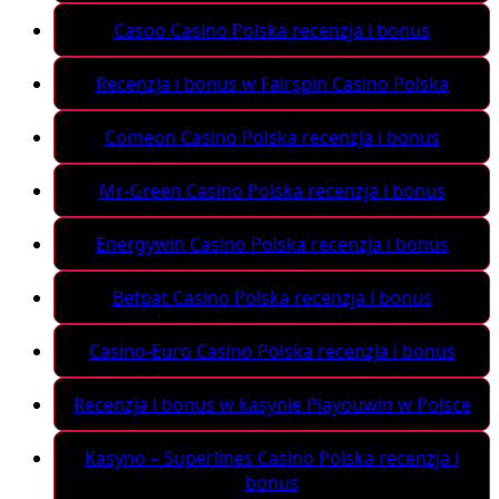
Casoo Casino Polska recenzja i bonus
Recenzja i bonus w Fairspin Casino Polska
Comeon Casino Polska recenzja i bonus
Mr-Green Casino Polska recenzja i bonus
Energywin Casino Polska recenzja i bonus
Betpat Casino Polska recenzja i bonus
Casino-Euro Casino Polska recenzja i bonus
Recenzja i bonus w kasynie Playouwin w Polsce
Kasyno – Superlines Casino Polska recenzja i
bonus