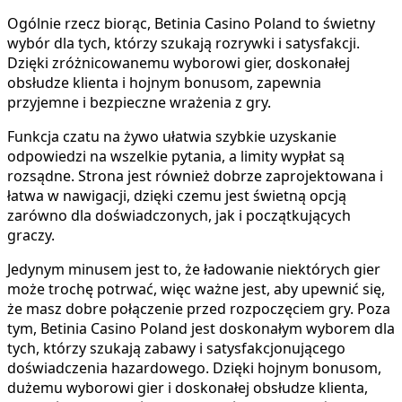
Ogólnie rzecz biorąc, Betinia Casino Poland to świetny
wybór dla tych, którzy szukają rozrywki i satysfakcji.
Dzięki zróżnicowanemu wyborowi gier, doskonałej
obsłudze klienta i hojnym bonusom, zapewnia
przyjemne i bezpieczne wrażenia z gry.
Funkcja czatu na żywo ułatwia szybkie uzyskanie
odpowiedzi na wszelkie pytania, a limity wypłat są
rozsądne. Strona jest również dobrze zaprojektowana i
łatwa w nawigacji, dzięki czemu jest świetną opcją
zarówno dla doświadczonych, jak i początkujących
graczy.
Jedynym minusem jest to, że ładowanie niektórych gier
może trochę potrwać, więc ważne jest, aby upewnić się,
że masz dobre połączenie przed rozpoczęciem gry. Poza
tym, Betinia Casino Poland jest doskonałym wyborem dla
tych, którzy szukają zabawy i satysfakcjonującego
doświadczenia hazardowego. Dzięki hojnym bonusom,
dużemu wyborowi gier i doskonałej obsłudze klienta,