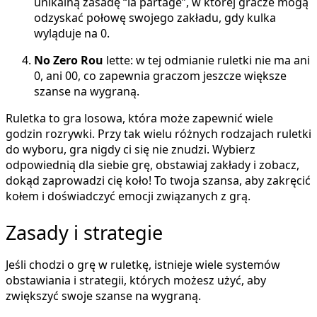
unikalną zasadę “la partage”, w której gracze mogą
odzyskać połowę swojego zakładu, gdy kulka
wyląduje na 0.
No Zero Rou
lette: w tej odmianie ruletki nie ma ani
0, ani 00, co zapewnia graczom jeszcze większe
szanse na wygraną.
Ruletka to gra losowa, która może zapewnić wiele
godzin rozrywki. Przy tak wielu różnych rodzajach ruletki
do wyboru, gra nigdy ci się nie znudzi. Wybierz
odpowiednią dla siebie grę, obstawiaj zakłady i zobacz,
dokąd zaprowadzi cię koło! To twoja szansa, aby zakręcić
kołem i doświadczyć emocji związanych z grą.
Zasady i strategie
Jeśli chodzi o grę w ruletkę, istnieje wiele systemów
obstawiania i strategii, których możesz użyć, aby
zwiększyć swoje szanse na wygraną.