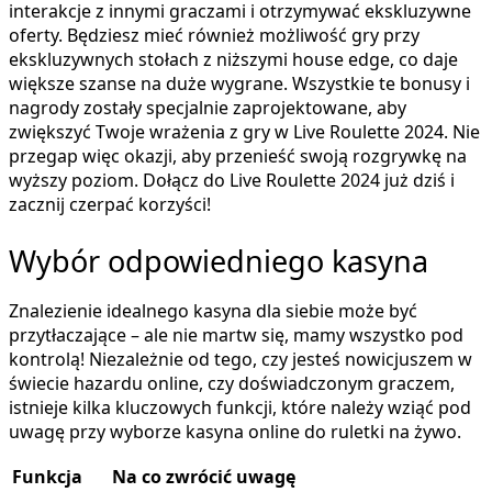
interakcje z innymi graczami i otrzymywać ekskluzywne
oferty. Będziesz mieć również możliwość gry przy
ekskluzywnych stołach z niższymi house edge, co daje
większe szanse na duże wygrane. Wszystkie te bonusy i
nagrody zostały specjalnie zaprojektowane, aby
zwiększyć Twoje wrażenia z gry w Live Roulette 2024. Nie
przegap więc okazji, aby przenieść swoją rozgrywkę na
wyższy poziom. Dołącz do Live Roulette 2024 już dziś i
zacznij czerpać korzyści!
Wybór odpowiedniego kasyna
Znalezienie idealnego kasyna dla siebie może być
przytłaczające – ale nie martw się, mamy wszystko pod
kontrolą! Niezależnie od tego, czy jesteś nowicjuszem w
świecie hazardu online, czy doświadczonym graczem,
istnieje kilka kluczowych funkcji, które należy wziąć pod
uwagę przy wyborze kasyna online do ruletki na żywo.
Funkcja
Na co zwrócić uwagę