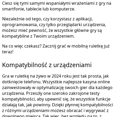
Ciesz się tymi samymi wspaniałymi wrażeniami z gry na
smartfonie, tablecie lub komputerze.
Niezależnie od tego, czy korzystasz z aplikacji,
oprogramowania, czy tylko przeglądarki urządzenia,
możesz mieć pewność, że wszystkie główne gry są
kompatybilne z Twoim urządzeniem.
Na co więc czekasz? Zacznij grać w mobilną ruletkę już
teraz!
Kompatybilność z urządzeniami
Gra w ruletkę na żywo w 2024 roku jest tak prosta, jak
dotknięcie telefonu. Wszystkie najlepsze kasyna online
zainwestowały w optymalizację swoich gier dla każdego
urządzenia. Przeszły one szeroko zakrojone testy
kompatybilności, aby upewnić się, że wszystkie funkcje
działają tak, jak powinny. Dzięki płynnej kompatybilności
z różnymi urządzeniami możesz obracać i wygrywać z
dowolnego miejsca. Tak więc, bez względu na to, z